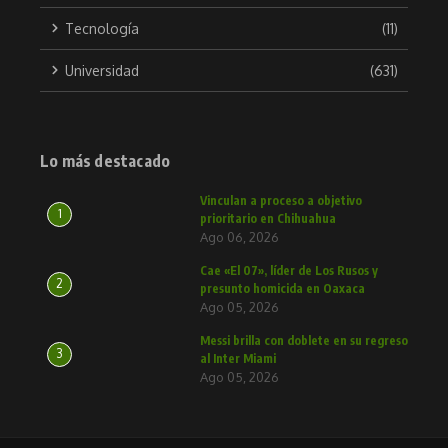
Tecnología
(11)
Universidad
(631)
Lo más destacado
Vinculan a proceso a objetivo
1
prioritario en Chihuahua
Ago 06, 2026
Cae «El 07», líder de Los Rusos y
2
presunto homicida en Oaxaca
Ago 05, 2026
Messi brilla con doblete en su regreso
3
al Inter Miami
Ago 05, 2026