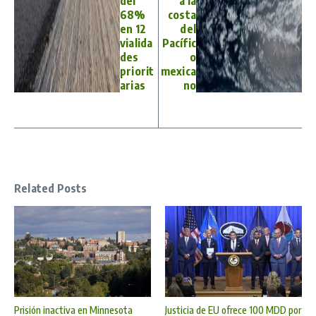
del
a la
68%
costa
en 12
del
vialida
Pacífic
des
o
priorit
mexica
arias
no
Related Posts
Prisión inactiva en Minnesota
Justicia de EU ofrece 100 MDD por