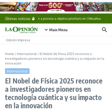
Saltar al contenido
Últimas noticias
Vinculan a proceso a objetivo prioritario en Chihuahua
Cae «
Main Menu
Edición Impresa
Home
/
Internacional
/
El Nobel de Física 2025 reconoce a
investigadores pioneros en tecnología cuántica y su impacto en la
innovación
Internacional
El Nobel de Física 2025 reconoce
a investigadores pioneros en
tecnología cuántica y su impacto
en la innovación