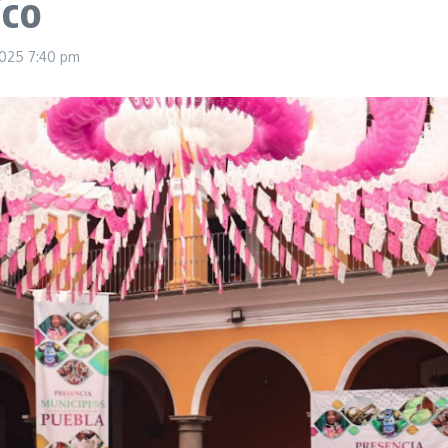
ico
2025
7:40 pm