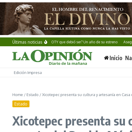
Saltar al contenido
Últimas noticias
Alan Wake II: ¿El GOTY que debió ser? Un año de su estreno
Aseguran millon
Inicio
Na
Edición Impresa
Home
/
Estado
/
Xicotepec presenta su cultura y artesanía en Casa
Estado
Xicotepec presenta su c