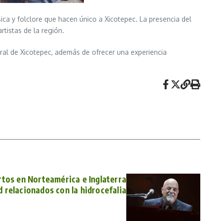
sica y folclore que hacen único a Xicotepec. La presencia del
rtistas de la región.
ural de Xicotepec, además de ofrecer una experiencia
ertos en Norteamérica e Inglaterra
 relacionados con la hidrocefalia