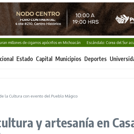
es de cigarros apócrifos en Michoacán
Escándalo: Corea del Sur acusada de s
cional
Estado
Capital
Municipios
Deportes
Universid
 de la Cultura con evento del Pueblo Mágico
ultura y artesanía en Casa