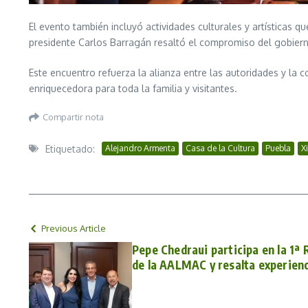
El evento también incluyó actividades culturales y artísticas q
presidente Carlos Barragán resaltó el compromiso del gobierno 
Este encuentro refuerza la alianza entre las autoridades y la 
enriquecedora para toda la familia y visitantes.
Compartir nota
Etiquetado:
Alejandro Armenta
Casa de la Cultura
Puebla
X
Previous Article
Pepe Chedraui participa en la 1ª 
de la AALMAC y resalta experienc