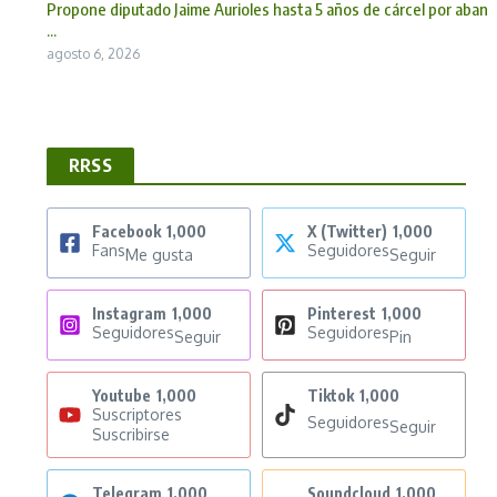
Propone diputado Jaime Aurioles hasta 5 años de cárcel por aban
...
agosto 6, 2026
RRSS
Facebook
1,000
X (Twitter)
1,000
Fans
Seguidores
Me gusta
Seguir
Instagram
1,000
Pinterest
1,000
Seguidores
Seguidores
Seguir
Pin
Youtube
1,000
Tiktok
1,000
Suscriptores
Seguidores
Seguir
Suscribirse
Telegram
1,000
Soundcloud
1,000