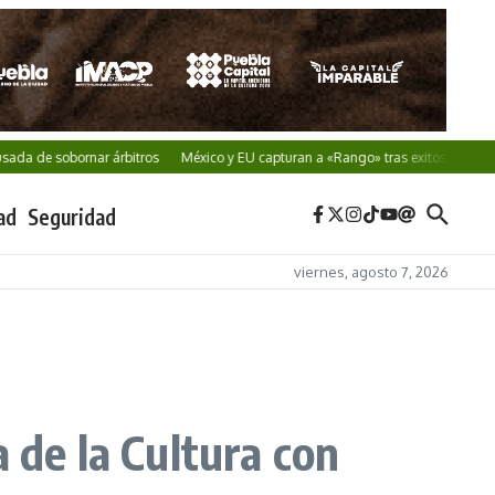
obornar árbitros
México y EU capturan a «Rango» tras exitosa cooperación
ad
Seguridad
viernes, agosto 7, 2026
 de la Cultura con