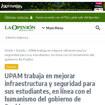
Saltar al contenido
Últimas noticias
Ferran Torres acuerda con el PSG y pide salir del Barcelona
Main Menu
Edición Impresa
Home
/
Estado
/
UPAM trabaja en mejorar infraestructura y
seguridad para sus estudiantes, en línea con el humanismo del
gobierno de Puebla
Estado
UPAM trabaja en mejorar
infraestructura y seguridad para
sus estudiantes, en línea con el
humanismo del gobierno de