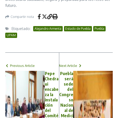
futuro.
Compartir nota
Etiquetado:
Alejandro Armenta
Estado de Puebla
Puebla
UPAM
Previous Article
Next Article
Pepe
Puebla
Chedra
será
ui
sede
encabe
del
za la
Congre
instala
so
ción
Nacion
del
al de
Comité
Medici