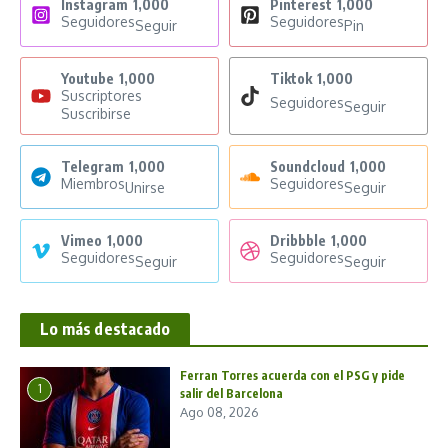
Instagram
1,000
Pinterest
1,000
Seguidores
Seguidores
Seguir
Pin
Youtube
1,000
Tiktok
1,000
Suscriptores
Seguidores
Seguir
Suscribirse
Telegram
1,000
Soundcloud
1,000
Miembros
Seguidores
Unirse
Seguir
Vimeo
1,000
Dribbble
1,000
Seguidores
Seguidores
Seguir
Seguir
Lo más destacado
Ferran Torres acuerda con el PSG y pide
1
salir del Barcelona
Ago 08, 2026