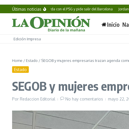
Saltar al contenido
Últimas noticias
Ferran Torres acuerda con el PSG y pide salir del Barcelona
Jordan Smith 
Inicio
Na
Edición Impresa
Home
/
Estado
/
SEGOB y mujeres empresarias trazan agenda com
Estado
SEGOB y mujeres empre
Por
Redaccion Editorial
No hay comentarios
mayo 22, 