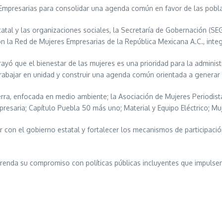
mpresarias para consolidar una agenda común en favor de las pobla
statal y las organizaciones sociales, la Secretaría de Gobernación (S
on la Red de Mujeres Empresarias de la República Mexicana A.C., inte
rayó que el bienestar de las mujeres es una prioridad para la admini
trabajar en unidad y construir una agenda común orientada a generar 
ra, enfocada en medio ambiente; la Asociación de Mujeres Periodista
saria; Capítulo Puebla 50 más uno; Material y Equipo Eléctrico; Muj
 con el gobierno estatal y fortalecer los mecanismos de participaci
enda su compromiso con políticas públicas incluyentes que impulsen 