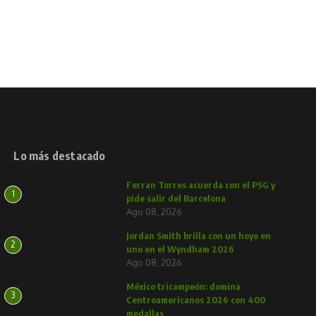
Lo más destacado
Ferran Torres acuerda con el PSG y
1
pide salir del Barcelona
Ago 08, 2026
Jordan Smith brilla con un hoyo en
2
uno en el Wyndham 2026
Ago 08, 2026
México tricampeón: domina
3
Centroamericanos 2026 con 400
medallas