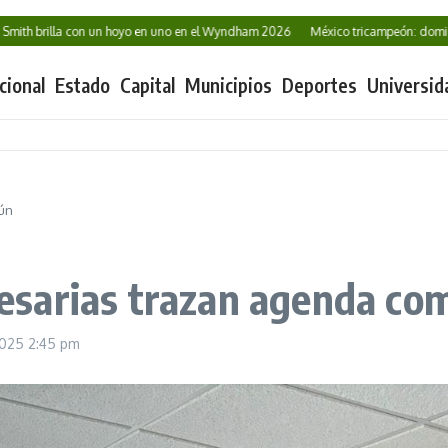
brilla con un hoyo en uno en el Wyndham 2026
México tricampeón: domina Cen
cional
Estado
Capital
Municipios
Deportes
Universid
ún
sarias trazan agenda co
2025
2:45 pm