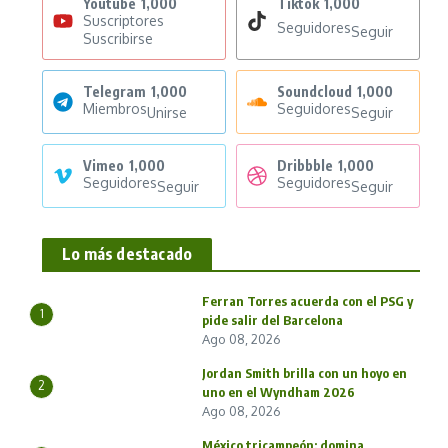
Youtube
1,000
Tiktok
1,000
Suscriptores
Seguidores
Seguir
Suscribirse
Telegram
1,000
Soundcloud
1,000
Miembros
Seguidores
Unirse
Seguir
Vimeo
1,000
Dribbble
1,000
Seguidores
Seguidores
Seguir
Seguir
Lo más destacado
Ferran Torres acuerda con el PSG y
1
pide salir del Barcelona
Ago 08, 2026
Jordan Smith brilla con un hoyo en
2
uno en el Wyndham 2026
Ago 08, 2026
México tricampeón: domina