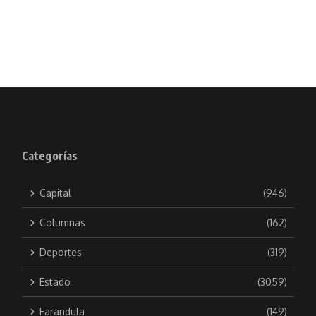
Categorías
Capital
(946)
Columnas
(162)
Deportes
(319)
Estado
(3059)
Farandula
(149)