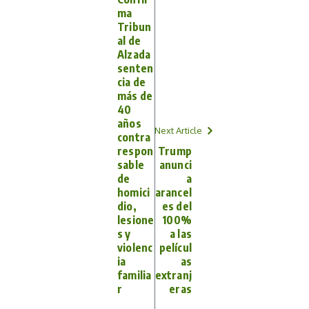
ma
Tribun
al de
Alzada
senten
cia de
más de
40
años
Next Article
contra
respon
Trump
sable
anunci
de
a
homici
arancel
dio,
es del
lesione
100%
s y
a las
violenc
películ
ia
as
familia
extranj
r
eras