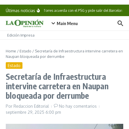
Saltar al contenido
Últimas noticias
Ferran Torres acuerda con el PSG y pide salir del Barcelona
Main Menu
Edición Impresa
Home
/
Estado
/
Secretaría de Infraestructura intervine carretera en
Naupan bloqueada por derrumbe
Estado
Secretaría de Infraestructura
intervine carretera en Naupan
bloqueada por derrumbe
Por
Redaccion Editorial
No hay comentarios
septiembre 29, 2025
6:00 pm