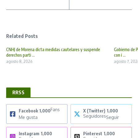
Related Posts
CNHJ de Morena dicta medidas cautelares y suspende
Gobierno de P
derechos parti ...
con i ...
agosto 8, 2026
agosto 7, 202
RRSS
Fans
Facebook
1,000
X (Twitter)
1,000
Seguidores
Me gusta
Seguir
Instagram
1,000
Pinterest
1,000