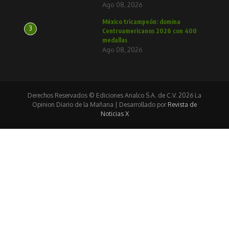
Ago 08, 2026
México tricampeón: domina
3
Centroamericanos 2026 con 400
medallas
Ago 08, 2026
Derechos Reservados © Ediciones Analco S.A. de C.V. 2026 La
Opinion Diario de la Mañana | Desarrollado por
Revista de
Noticias X