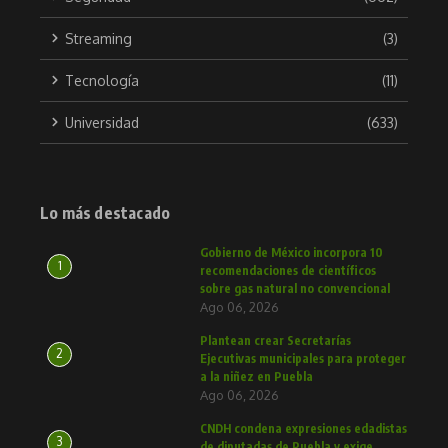
Streaming
(3)
Tecnología
(11)
Universidad
(633)
Lo más destacado
Gobierno de México incorpora 10
1
recomendaciones de científicos
sobre gas natural no convencional
Ago 06, 2026
Plantean crear Secretarías
2
Ejecutivas municipales para proteger
a la niñez en Puebla
Ago 06, 2026
CNDH condena expresiones edadistas
3
de diputadas de Puebla y exige