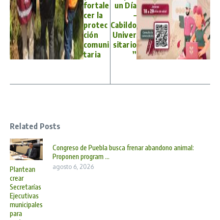
fortale
un Día
cer la
–
protec
Cabildo
ción
Univer
comuni
sitario
taria
”
Related Posts
Congreso de Puebla busca frenar abandono animal:
Proponen program ...
agosto 6, 2026
Plantean
crear
Secretarías
Ejecutivas
municipales
para