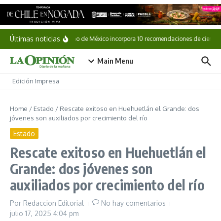
Saltar al contenido
Últimas noticias
Gobierno de México incorpora 10 recomendaciones de científic
Main Menu
Edición Impresa
Home
/
Estado
/
Rescate exitoso en Huehuetlán el Grande: dos
jóvenes son auxiliados por crecimiento del río
Estado
Rescate exitoso en Huehuetlán el
Grande: dos jóvenes son
auxiliados por crecimiento del río
Por
Redaccion Editorial
No hay comentarios
julio 17, 2025
4:04 pm