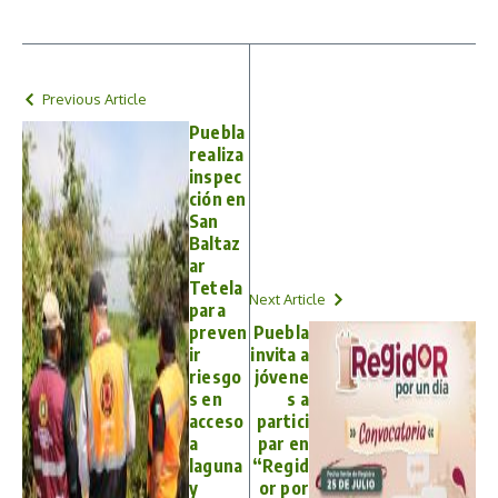
Previous Article
Puebla
realiza
inspec
ción en
San
Baltaz
ar
Tetela
Next Article
para
preven
Puebla
ir
invita a
riesgo
jóvene
s en
s a
acceso
partici
a
par en
laguna
“Regid
y
or por