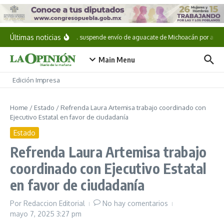
Saltar al contenido
Últimas noticias
EE. UU. suspende envío de aguacate de Michoacán por amen
Main Menu
Edición Impresa
Home
/
Estado
/
Refrenda Laura Artemisa trabajo coordinado con
Ejecutivo Estatal en favor de ciudadanía
Estado
Refrenda Laura Artemisa trabajo
coordinado con Ejecutivo Estatal
en favor de ciudadanía
Por
Redaccion Editorial
No hay comentarios
mayo 7, 2025
3:27 pm