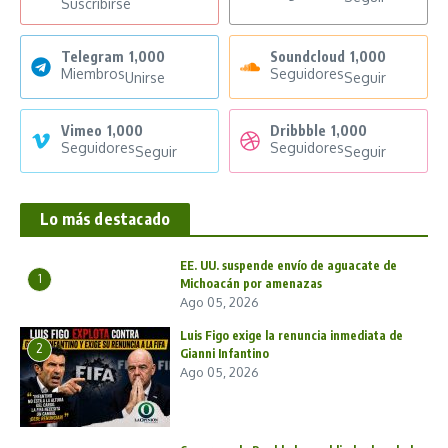
Suscribirse
Telegram
1,000
Soundcloud
1,000
Miembros
Seguidores
Unirse
Seguir
Vimeo
1,000
Dribbble
1,000
Seguidores
Seguidores
Seguir
Seguir
Lo más destacado
EE. UU. suspende envío de aguacate de
1
Michoacán por amenazas
Ago 05, 2026
Luis Figo exige la renuncia inmediata de
2
Gianni Infantino
Ago 05, 2026