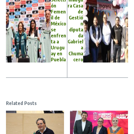
ón
ra Casa
Femen
de
il de
Gestió
México
n
se
diputa
enfren
da
ta a
Gabriel
Urugu
a
ay en
Chuma
Puebla
cero
Related Posts