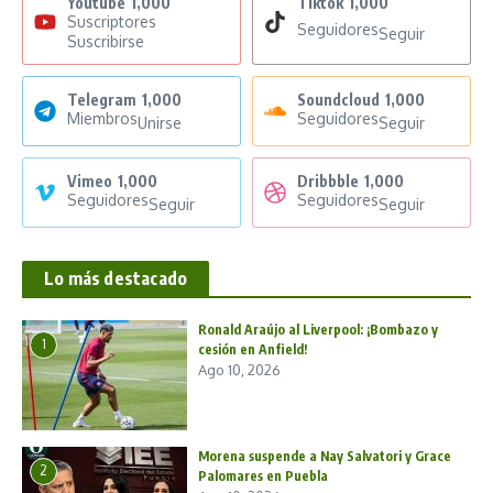
Youtube
1,000
Tiktok
1,000
Suscriptores
Seguidores
Seguir
Suscribirse
Telegram
1,000
Soundcloud
1,000
Miembros
Seguidores
Unirse
Seguir
Vimeo
1,000
Dribbble
1,000
Seguidores
Seguidores
Seguir
Seguir
Lo más destacado
Ronald Araújo al Liverpool: ¡Bombazo y
1
cesión en Anfield!
Ago 10, 2026
Morena suspende a Nay Salvatori y Grace
2
Palomares en Puebla