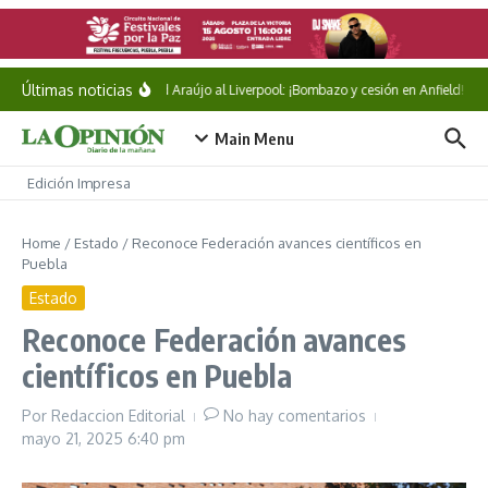
Saltar al contenido
Últimas noticias
Ronald Araújo al Liverpool: ¡Bombazo y cesión en Anfield!
M
Main Menu
Edición Impresa
Home
/
Estado
/
Reconoce Federación avances científicos en
Puebla
Estado
Reconoce Federación avances
científicos en Puebla
Por
Redaccion Editorial
No hay comentarios
mayo 21, 2025
6:40 pm