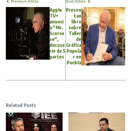
Previous Article
Next Article
Apple
Presen
TV+
tan
anunci
libro
a “Mr.
sobre
Scorse
Taller
se”,
de
docuse
Gráfica
rie de 5
Popula
partes
r en
Puebla
Related Posts