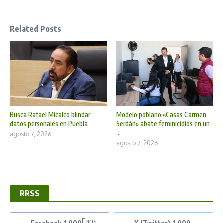
Related Posts
Busca Rafael Micalco blindar
Modelo poblano «Casas Carmen
datos personales en Puebla
Serdán» abate feminicidios en un
...
agosto 7, 2026
agosto 7, 2026
RRSS
Fans
Facebook
1,000
X (Twitter)
1,000