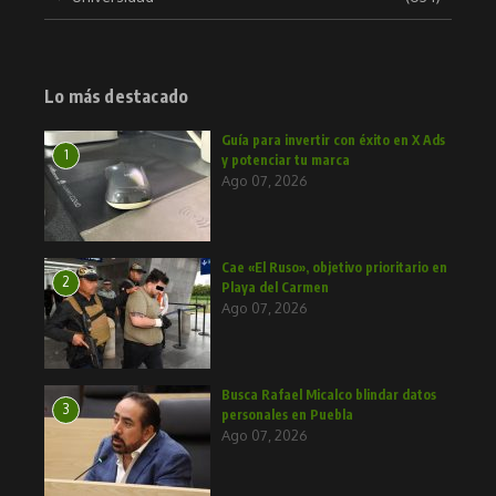
Lo más destacado
Guía para invertir con éxito en X Ads
1
y potenciar tu marca
Ago 07, 2026
Cae «El Ruso», objetivo prioritario en
2
Playa del Carmen
Ago 07, 2026
Busca Rafael Micalco blindar datos
3
personales en Puebla
Ago 07, 2026