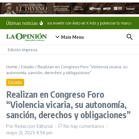
Saltar al contenido
Últimas noticias
Guía para invertir con éxito en X Ads y potenciar tu marca
C
Main Menu
Edición Impresa
Home
/
Estado
/
Realizan en Congreso Foro “Violencia vicaria, su
autonomía, sanción, derechos y obligaciones”
Estado
Realizan en Congreso Foro
“Violencia vicaria, su autonomía,
sanción, derechos y obligaciones”
Por
Redaccion Editorial
No hay comentarios
mayo 21, 2025
4:54 pm