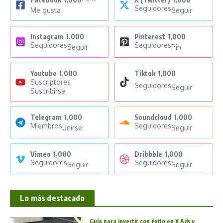
Seguidores
Me gusta
Seguir
Instagram
1,000
Pinterest
1,000
Seguidores
Seguidores
Seguir
Pin
Youtube
1,000
Tiktok
1,000
Suscriptores
Seguidores
Seguir
Suscribirse
Telegram
1,000
Soundcloud
1,000
Miembros
Seguidores
Unirse
Seguir
Vimeo
1,000
Dribbble
1,000
Seguidores
Seguidores
Seguir
Seguir
Lo más destacado
Guía para invertir con éxito en X Ads y