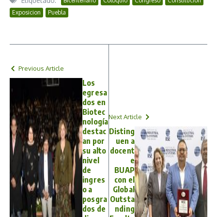
Etiquetado:
Bicentenario
Coloquio
Congreso
Constitución
Exposicion
Puebla
Previous Article
Los
egresa
dos en
Biotec
Next Article
nología
destac
Disting
an por
uen a
su alto
docent
nivel
e
de
BUAP
ingres
con el
o a
Global
posgra
Outsta
dos de
nding