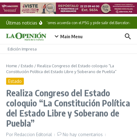
Saltar al contenido
Últimas noticias
Ferran Torres acuerda con el PSG y pide salir del Barcelona
Main Menu
Edición Impresa
Home
/
Estado
/
Realiza Congreso del Estado coloquio “La
Constitución Política del Estado Libre y Soberano de Puebla”
Estado
Realiza Congreso del Estado
coloquio “La Constitución Política
del Estado Libre y Soberano de
Puebla”
Por
Redaccion Editorial
No hay comentarios