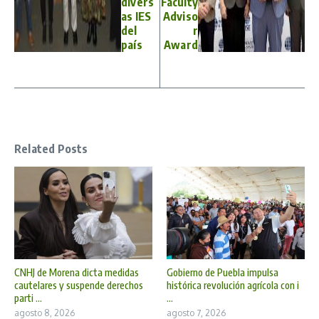
divers
Faculty
as IES
Adviso
del
r
país
Award
Related Posts
CNHJ de Morena dicta medidas
Gobierno de Puebla impulsa
cautelares y suspende derechos
histórica revolución agrícola con i
parti ...
...
agosto 8, 2026
agosto 7, 2026