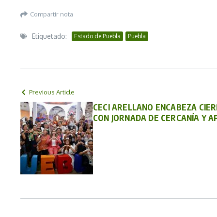
Compartir nota
Etiquetado:
Estado de Puebla
Puebla
Previous Article
CECI ARELLANO ENCABEZA CIER
CON JORNADA DE CERCANÍA Y A