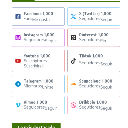
Facebook
1,000
X (Twitter)
1,000
Fans
Seguidores
Me gusta
Seguir
Instagram
1,000
Pinterest
1,000
Seguidores
Seguidores
Seguir
Pin
Youtube
1,000
Tiktok
1,000
Suscriptores
Seguidores
Seguir
Suscribirse
Telegram
1,000
Soundcloud
1,000
Miembros
Seguidores
Unirse
Seguir
Vimeo
1,000
Dribbble
1,000
Seguidores
Seguidores
Seguir
Seguir
Lo más destacado