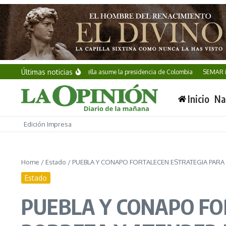
Saltar al contenido
Últimas noticias
Abelardo de la Espriella asume la presidencia de Colombia
SEMAR incauta u
Inicio
Na
Edición Impresa
Home
/
Estado
/
PUEBLA Y CONAPO FORTALECEN ESTRATEGIA PARA
Estado
PUEBLA Y CONAPO FO