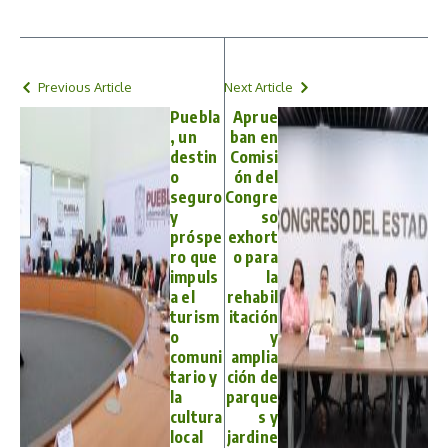
Previous Article
Next Article
Puebla
Aprue
, un
ban en
destin
Comisi
o
ón del
seguro
Congre
y
so
próspe
exhort
ro que
o para
impuls
la
a el
rehabil
turism
itación
o
y
comuni
amplia
tario y
ción de
la
parque
cultura
s y
local
jardine