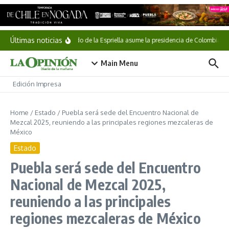
Saltar al contenido
Últimas noticias
Abelardo de la Espriella asume la presidencia de Colombia
Main Menu
Edición Impresa
Home
/
Estado
/
Puebla será sede del Encuentro Nacional de
Mezcal 2025, reuniendo a las principales regiones mezcaleras de
México
Estado
Puebla será sede del Encuentro
Nacional de Mezcal 2025,
reuniendo a las principales
regiones mezcaleras de México