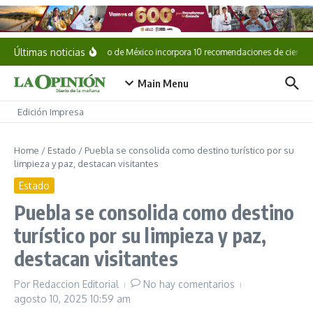
Saltar al contenido
Últimas noticias
Gobierno de México incorpora 10 recomendaciones de científic
Main Menu
Edición Impresa
Home
/
Estado
/
Puebla se consolida como destino turístico por su
limpieza y paz, destacan visitantes
Estado
Puebla se consolida como destino
turístico por su limpieza y paz,
destacan visitantes
Por
Redaccion Editorial
No hay comentarios
agosto 10, 2025
10:59 am