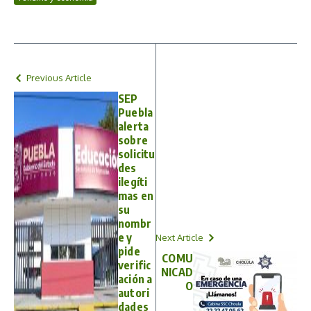
Previous Article
SEP
Puebla
alerta
sobre
solicitu
des
ilegíti
mas en
su
nombr
e y
Next Article
pide
COMU
verific
NICAD
ación a
O
autori
dades