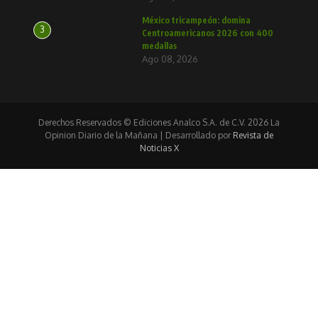
México tricampeón: domina
3
Centroamericanos 2026 con 400
medallas
Ago 08, 2026
Derechos Reservados © Ediciones Analco S.A. de C.V. 2026 La
Opinion Diario de la Mañana | Desarrollado por
Revista de
Noticias X