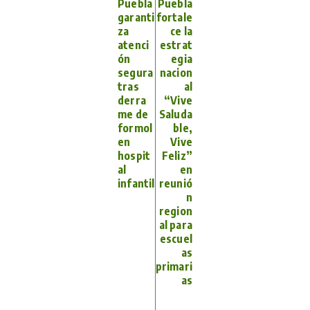
Puebla
Puebla
garanti
fortale
za
ce la
atenci
estrat
ón
egia
segura
nacion
tras
al
derra
“Vive
me de
Saluda
formol
ble,
en
Vive
hospit
Feliz”
al
en
infantil
reunió
n
region
al para
escuel
as
primari
as