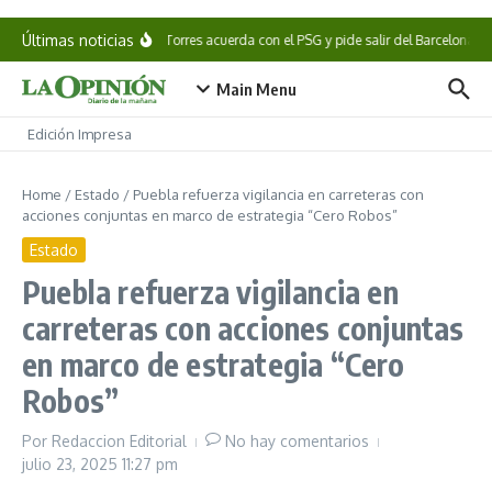
Saltar al contenido
Últimas noticias
Ferran Torres acuerda con el PSG y pide salir del Barcelona
Main Menu
Edición Impresa
Home
/
Estado
/
Puebla refuerza vigilancia en carreteras con
acciones conjuntas en marco de estrategia “Cero Robos”
Estado
Puebla refuerza vigilancia en
carreteras con acciones conjuntas
en marco de estrategia “Cero
Robos”
Por
Redaccion Editorial
No hay comentarios
julio 23, 2025
11:27 pm