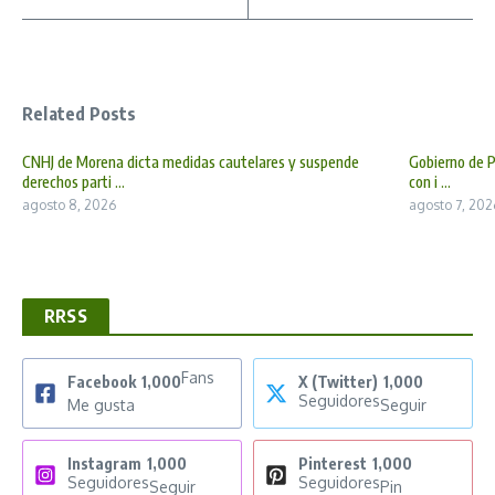
Related Posts
CNHJ de Morena dicta medidas cautelares y suspende
Gobierno de P
derechos parti ...
con i ...
agosto 8, 2026
agosto 7, 202
RRSS
Fans
Facebook
1,000
X (Twitter)
1,000
Seguidores
Me gusta
Seguir
Instagram
1,000
Pinterest
1,000
Seguidores
Seguidores
Seguir
Pin