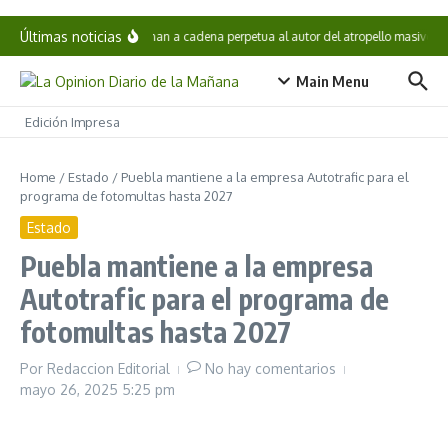
Saltar al contenido
Últimas noticias
Condenan a cadena perpetua al autor del atropello masivo e
Main Menu
Edición Impresa
Home
/
Estado
/
Puebla mantiene a la empresa Autotrafic para el
programa de fotomultas hasta 2027
Estado
Puebla mantiene a la empresa
Autotrafic para el programa de
fotomultas hasta 2027
Por
Redaccion Editorial
No hay comentarios
mayo 26, 2025
5:25 pm