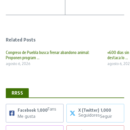
Related Posts
Congreso de Puebla busca frenar abandono animal:
«600 días sin
Proponen program ...
destaca lo ...
agosto 6, 2026
agosto 6, 202
RRSS
Fans
Facebook
1,000
X (Twitter)
1,000
Seguidores
Me gusta
Seguir