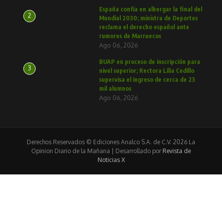
España confía en albergar la final del
2
Mundial 2030; ministra de Deportes
reclama el derecho español ante
rumores de Marruecos
Ago 06, 2026
BUAP en proceso de inscripción para
3
nivel superior; Rectora Lilia Cedillo
supervisa el ingreso de cerca de 23
mil alumnos
Ago 06, 2026
Derechos Reservados © Ediciones Analco S.A. de C.V. 2026 La
Opinion Diario de la Mañana | Desarrollado por
Revista de
Noticias X