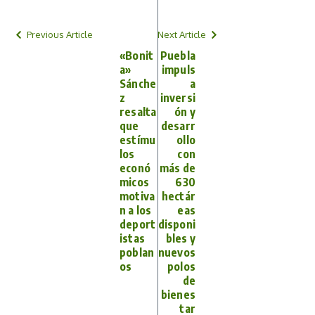
Previous Article
Next Article
«Bonit
Puebla
a»
impuls
Sánche
a
z
inversi
resalta
ón y
que
desarr
estímu
ollo
los
con
econó
más de
micos
630
motiva
hectár
n a los
eas
deport
disponi
istas
bles y
poblan
nuevos
os
polos
de
bienes
tar