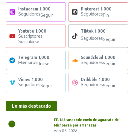
Instagram
1,000
Pinterest
1,000
Seguidores
Seguidores
Seguir
Pin
Youtube
1,000
Tiktok
1,000
Suscriptores
Seguidores
Seguir
Suscribirse
Telegram
1,000
Soundcloud
1,000
Miembros
Seguidores
Unirse
Seguir
Vimeo
1,000
Dribbble
1,000
Seguidores
Seguidores
Seguir
Seguir
Lo más destacado
EE. UU. suspende envío de aguacate de
1
Michoacán por amenazas
Ago 05, 2026