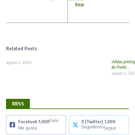
tico
Related Posts
«Vidas prote
agosto 5, 2026
de Puebl ...
agosto 5, 202
RRSS
Fans
Facebook
1,000
X (Twitter)
1,000
Seguidores
Me gusta
Seguir