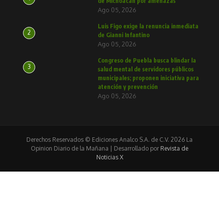
de Michoacán por amenazas
Ago 05, 2026
Luis Figo exige la renuncia inmediata
2
de Gianni Infantino
Ago 05, 2026
Congreso de Puebla busca blindar la
3
salud mental de servidores públicos
municipales; proponen iniciativa para
atención y prevención
Ago 05, 2026
Derechos Reservados © Ediciones Analco S.A. de C.V. 2026 La
Opinion Diario de la Mañana | Desarrollado por
Revista de
Noticias X