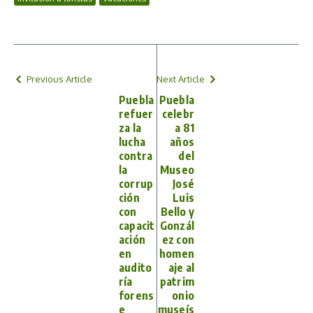
Previous Article
Next Article
Puebla
Puebla
refuer
celebr
za la
a 81
lucha
años
contra
del
la
Museo
corrup
José
ción
Luis
con
Bello y
capacit
Gonzál
ación
ez con
en
homen
audito
aje al
ría
patrim
forens
onio
e
museís