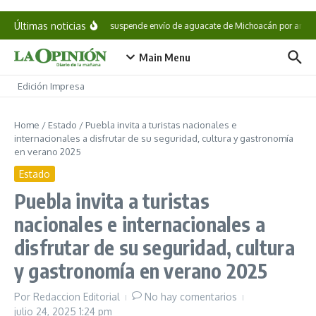
Saltar al contenido
Últimas noticias
EE. UU. suspende envío de aguacate de Michoacán por amen
Main Menu
Edición Impresa
Home
/
Estado
/
Puebla invita a turistas nacionales e
internacionales a disfrutar de su seguridad, cultura y gastronomía
en verano 2025
Estado
Puebla invita a turistas
nacionales e internacionales a
disfrutar de su seguridad, cultura
y gastronomía en verano 2025
Por
Redaccion Editorial
No hay comentarios
julio 24, 2025
1:24 pm