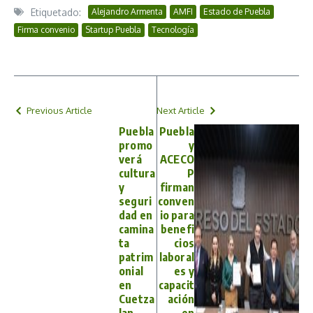
Etiquetado:
Alejandro Armenta
AMFI
Estado de Puebla
Firma convenio
Startup Puebla
Tecnología
Previous Article
Next Article
Puebla
Puebla
promo
y
verá
ACECO
cultura
P
y
firman
seguri
conven
dad en
io para
camina
benefi
ta
cios
patrim
laboral
onial
es y
en
capacit
Cuetza
ación
lan
en