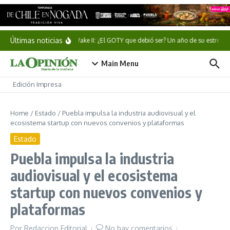
Saltar al contenido
Últimas noticias
Alan Wake II: ¿El GOTY que debió ser? Un año de su estreno
Main Menu
Edición Impresa
Home
/
Estado
/
Puebla impulsa la industria audiovisual y el
ecosistema startup con nuevos convenios y plataformas
Estado
Puebla impulsa la industria
audiovisual y el ecosistema
startup con nuevos convenios y
plataformas
Por
Redaccion Editorial
No hay comentarios