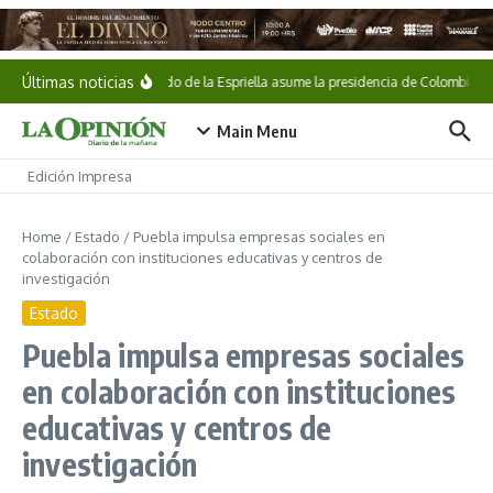
Saltar al contenido
Últimas noticias
Abelardo de la Espriella asume la presidencia de Colombia
Main Menu
Edición Impresa
Home
/
Estado
/
Puebla impulsa empresas sociales en
colaboración con instituciones educativas y centros de
investigación
Estado
Puebla impulsa empresas sociales
en colaboración con instituciones
educativas y centros de
investigación