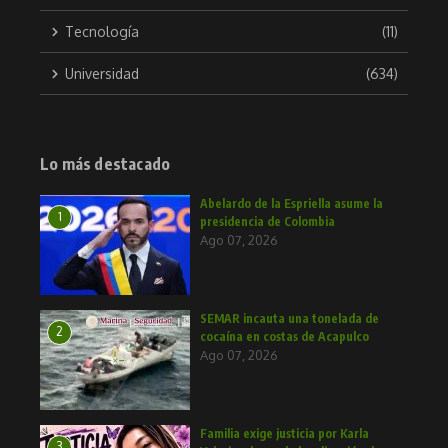
Tecnología
(11)
Universidad
(634)
Lo más destacado
Abelardo de la Espriella asume la
1
presidencia de Colombia
Ago 07, 2026
SEMAR incauta una tonelada de
2
cocaína en costas de Acapulco
Ago 07, 2026
Familia exige justicia por Karla
3