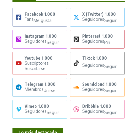
Facebook
1,000
X (Twitter)
1,000
Fans
Seguidores
Me gusta
Seguir
Instagram
1,000
Pinterest
1,000
Seguidores
Seguidores
Seguir
Pin
Youtube
1,000
Tiktok
1,000
Suscriptores
Seguidores
Seguir
Suscribirse
Telegram
1,000
Soundcloud
1,000
Miembros
Seguidores
Unirse
Seguir
Vimeo
1,000
Dribbble
1,000
Seguidores
Seguidores
Seguir
Seguir
Lo más destacado