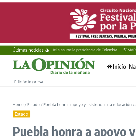
Saltar al contenido
Últimas noticias
Abelardo de la Espriella asume la presidencia de Colombia
SEMAR incauta
Inicio
Na
Edición Impresa
Home
/
Estado
/
Puebla honra a apoyo y asistencia a la educación 
Estado
Puebla honra a apoyo y