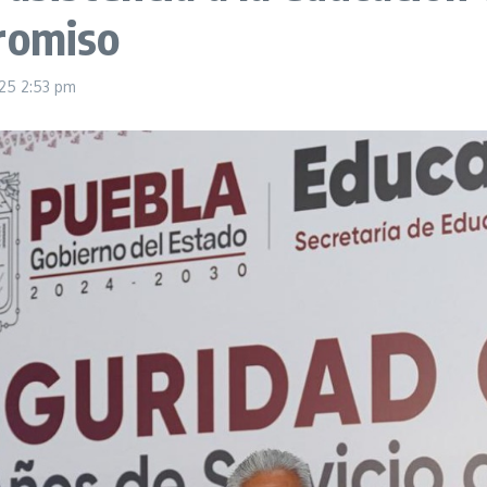
romiso
025
2:53 pm