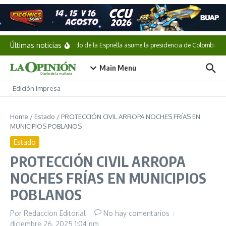
Saltar al contenido
Últimas noticias
Abelardo de la Espriella asume la presidencia de Colombia
Main Menu
Edición Impresa
Home
/
Estado
/
PROTECCIÓN CIVIL ARROPA NOCHES FRÍAS EN
MUNICIPIOS POBLANOS
Estado
PROTECCIÓN CIVIL ARROPA
NOCHES FRÍAS EN MUNICIPIOS
POBLANOS
Por
Redaccion Editorial
No hay comentarios
diciembre 26, 2025
1:04 pm