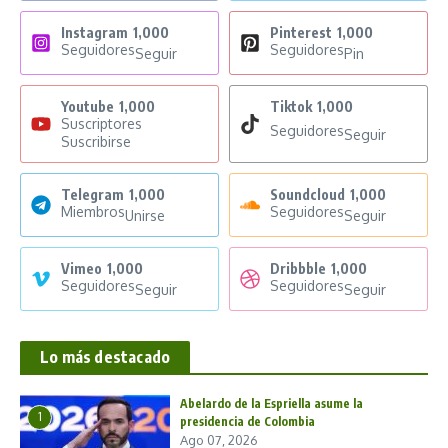
Instagram
1,000
Pinterest
1,000
Seguidores
Seguidores
Seguir
Pin
Youtube
1,000
Tiktok
1,000
Suscriptores
Seguidores
Seguir
Suscribirse
Telegram
1,000
Soundcloud
1,000
Miembros
Seguidores
Unirse
Seguir
Vimeo
1,000
Dribbble
1,000
Seguidores
Seguidores
Seguir
Seguir
Lo más destacado
Abelardo de la Espriella asume la
1
presidencia de Colombia
Ago 07, 2026