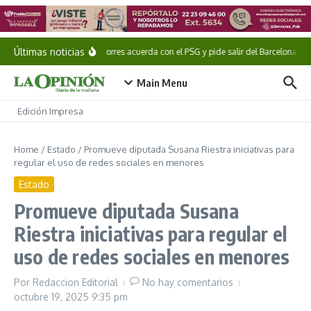
Saltar al contenido
Últimas noticias
Ferran Torres acuerda con el PSG y pide salir del Barcelona
J
Main Menu
Edición Impresa
Home
/
Estado
/
Promueve diputada Susana Riestra iniciativas para
regular el uso de redes sociales en menores
Estado
Promueve diputada Susana
Riestra iniciativas para regular el
uso de redes sociales en menores
Por
Redaccion Editorial
No hay comentarios
octubre 19, 2025
9:35 pm