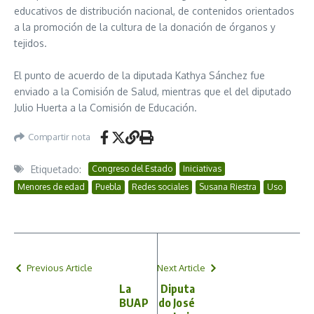
educativos de distribución nacional, de contenidos orientados
a la promoción de la cultura de la donación de órganos y
tejidos.
El punto de acuerdo de la diputada Kathya Sánchez fue
enviado a la Comisión de Salud, mientras que el del diputado
Julio Huerta a la Comisión de Educación.
Compartir nota
Etiquetado:
Congreso del Estado
Iniciativas
Menores de edad
Puebla
Redes sociales
Susana Riestra
Uso
Previous Article
Next Article
La
Diputa
BUAP
do José