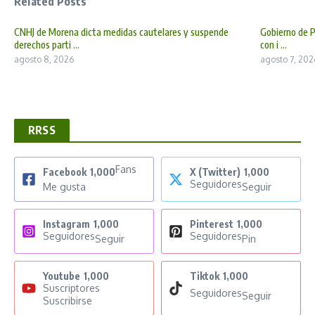
Related Posts
CNHJ de Morena dicta medidas cautelares y suspende
Gobierno de P
derechos parti ...
con i ...
agosto 8, 2026
agosto 7, 202
RRSS
Fans
Facebook
1,000
X (Twitter)
1,000
Seguidores
Me gusta
Seguir
Instagram
1,000
Pinterest
1,000
Seguidores
Seguidores
Seguir
Pin
Youtube
1,000
Tiktok
1,000
Suscriptores
Seguidores
Seguir
Suscribirse