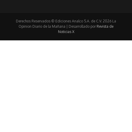
Derechos Reservados © Ediciones Analco S.A. de C.V. 2026 La
Opinion Diario de la Mañana | Desarrollado por
Revista de
Noticias X