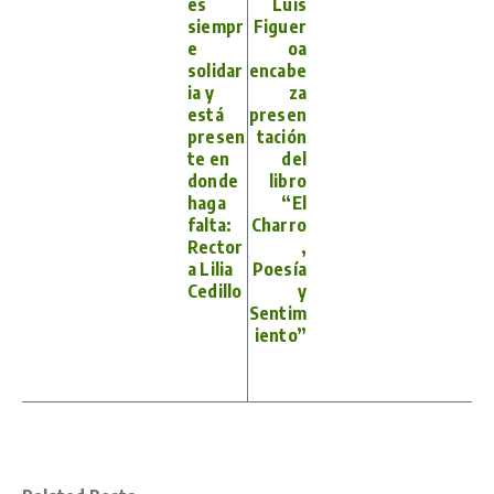
es
Luis
siempr
Figuer
e
oa
solidar
encabe
ia y
za
está
presen
presen
tación
te en
del
donde
libro
haga
“El
falta:
Charro
Rector
,
a Lilia
Poesía
Cedillo
y
Sentim
iento”