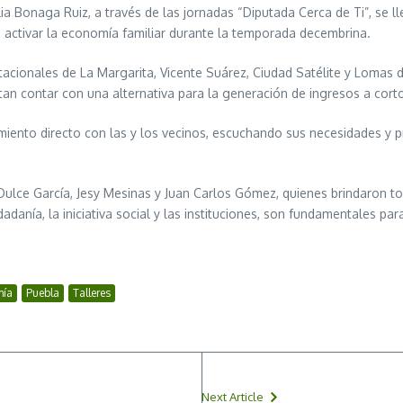
ia Bonaga Ruiz, a través de las jornadas “Diputada Cerca de Ti”, se 
de activar la economía familiar durante la temporada decembrina.
itacionales de La Margarita, Vicente Suárez, Ciudad Satélite y Lomas d
tan contar con una alternativa para la generación de ingresos a cort
iento directo con las y los vecinos, escuchando sus necesidades y p
lce García, Jesy Mesinas y Juan Carlos Gómez, quienes brindaron todas
dadanía, la iniciativa social y las instituciones, son fundamentales pa
mía
Puebla
Talleres
Next Article