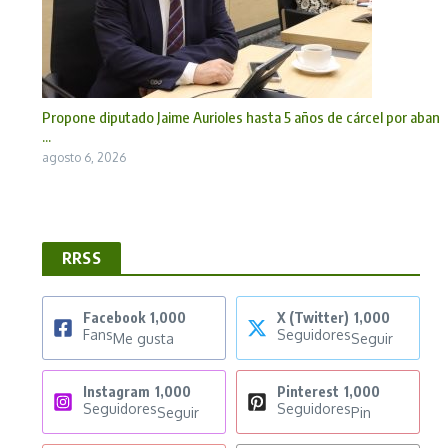
Propone diputado Jaime Aurioles hasta 5 años de cárcel por aban
...
agosto 6, 2026
RRSS
Facebook
1,000
X (Twitter)
1,000
Fans
Seguidores
Me gusta
Seguir
Instagram
1,000
Pinterest
1,000
Seguidores
Seguidores
Seguir
Pin