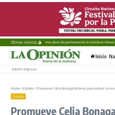
Saltar al contenido
Últimas noticias
Pepe Chedraui supervisa obras de pavimentación en el bulevar Héroes del 
Inicio
Na
Edición Impresa
Home
/
Estado
/
Promueve Celia Bonaga talleres para activar la eco
Estado
Promueve Celia Bonaga t