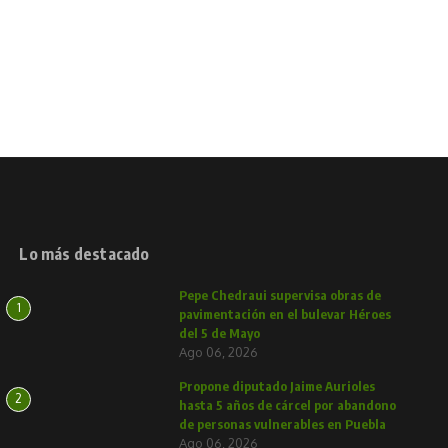
Lo más destacado
Pepe Chedraui supervisa obras de
1
pavimentación en el bulevar Héroes
del 5 de Mayo
Ago 06, 2026
Propone diputado Jaime Aurioles
2
hasta 5 años de cárcel por abandono
de personas vulnerables en Puebla
Ago 06, 2026