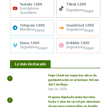
Youtube
1,000
Tiktok
1,000
Suscriptores
Seguidores
Seguir
Suscribirse
Telegram
1,000
Soundcloud
1,000
Miembros
Seguidores
Unirse
Seguir
Vimeo
1,000
Dribbble
1,000
Seguidores
Seguidores
Seguir
Seguir
Lo más destacado
Pepe Chedraui supervisa obras de
1
pavimentación en el bulevar Héroes
del 5 de Mayo
Ago 06, 2026
Propone diputado Jaime Aurioles
2
hasta 5 años de cárcel por abandono
de personas vulnerables en Puebla