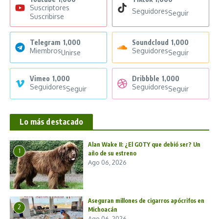
Suscriptores
Seguidores
Seguir
Suscribirse
Telegram
1,000
Soundcloud
1,000
Miembros
Seguidores
Unirse
Seguir
Vimeo
1,000
Dribbble
1,000
Seguidores
Seguidores
Seguir
Seguir
Lo más destacado
Alan Wake II: ¿El GOTY que debió ser? Un
1
año de su estreno
Ago 06, 2026
Aseguran millones de cigarros apócrifos en
2
Michoacán
Ago 06, 2026