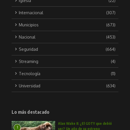
Iglesia
(22)
Internacional
(307)
Municipios
(673)
Nacional
(453)
Seguridad
(664)
Streaming
(4)
Tecnología
(11)
Universidad
(634)
Lo más destacado
Alan Wake II: ¿El GOTY que debió
1
ser? Un año de su estreno