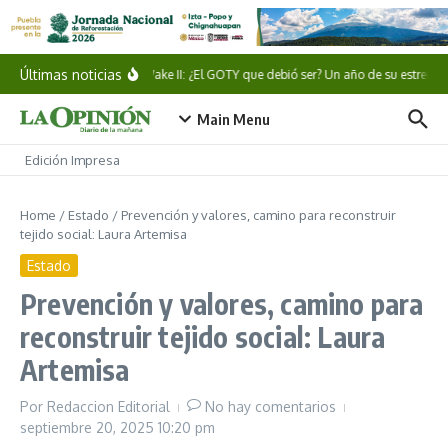
Saltar al contenido
Últimas noticias
Alan Wake II: ¿El GOTY que debió ser? Un año de su estreno
Main Menu
Edición Impresa
Home
/
Estado
/
Prevención y valores, camino para reconstruir
tejido social: Laura Artemisa
Estado
Prevención y valores, camino para
reconstruir tejido social: Laura
Artemisa
Por
Redaccion Editorial
No hay comentarios
septiembre 20, 2025
10:20 pm