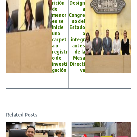
rición
Design
de
a
menor
Congre
es se
so del
inicie
Estado
una
a
carpet
integr
a o
antes
registr
de la
o de
Mesa
investi
Directi
gación
va
Related Posts