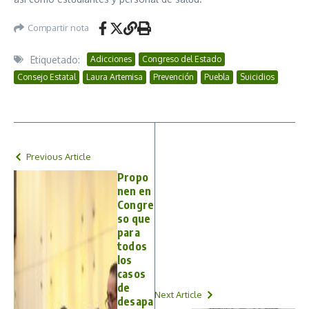
Compartir nota
Etiquetado:
Adicciones
Congreso del Estado
Consejo Estatal
Laura Artemisa
Prevención
Puebla
Suicidios
Previous Article
Propo
nen en
Congre
so que
para
todos
los
casos
de
Next Article
desapa