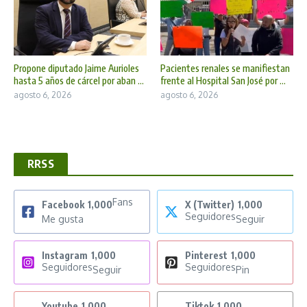
Propone diputado Jaime Aurioles
Pacientes renales se manifiestan
hasta 5 años de cárcel por aban ...
frente al Hospital San José por ...
agosto 6, 2026
agosto 6, 2026
RRSS
Fans
Facebook
1,000
X (Twitter)
1,000
Seguidores
Me gusta
Seguir
Instagram
1,000
Pinterest
1,000
Seguidores
Seguidores
Seguir
Pin
Youtube
1,000
Tiktok
1,000