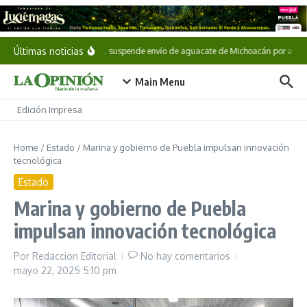
Saltar al contenido
Últimas noticias
EE. UU. suspende envío de aguacate de Michoacán por amen
Main Menu
Edición Impresa
Home
/
Estado
/
Marina y gobierno de Puebla impulsan innovación
tecnológica
Estado
Marina y gobierno de Puebla
impulsan innovación tecnológica
Por
Redaccion Editorial
No hay comentarios
mayo 22, 2025
5:10 pm