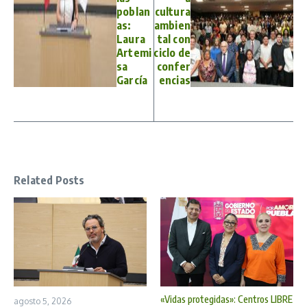
poblan
cultura
as:
ambien
Laura
tal con
Artemi
ciclo de
sa
confer
García
encias
Related Posts
«Vidas protegidas»: Centros LIBRE
agosto 5, 2026