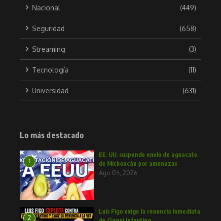
Nacional
(449)
Seguridad
(658)
Streaming
(3)
Tecnología
(11)
Universidad
(631)
Lo más destacado
EE. UU. suspende envío de aguacate
1
de Michoacán por amenazas
Ago 05, 2026
Luis Figo exige la renuncia inmediata
2
de Gianni Infantino