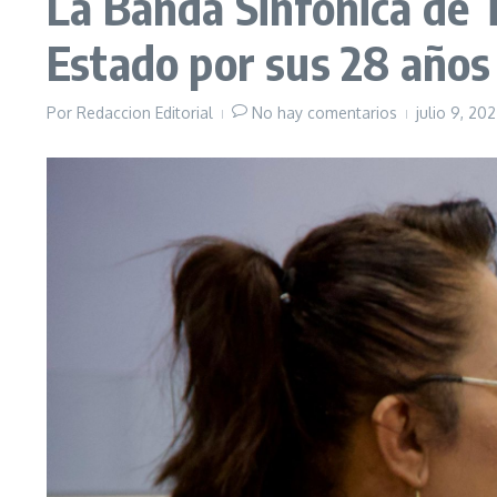
La Banda Sinfónica de 
Estado por sus 28 años
Por
Redaccion Editorial
No hay comentarios
julio 9, 20