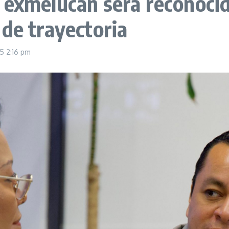
Texmelucan será reconocid
 de trayectoria
25
2:16 pm