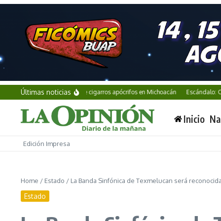
Saltar al contenido
Últimas noticias
Aseguran millones de cigarros apócrifos en Michoacán
Escándalo: Corea del
Inicio
Na
Edición Impresa
Home
/
Estado
/
La Banda Sinfónica de Texmelucan será reconocida
Estado