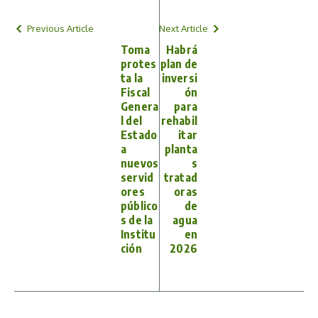
Previous Article
Next Article
Toma
Habrá
protes
plan de
ta la
inversi
Fiscal
ón
Genera
para
l del
rehabil
Estado
itar
a
planta
nuevos
s
servid
tratad
ores
oras
público
de
s de la
agua
Institu
en
ción
2026