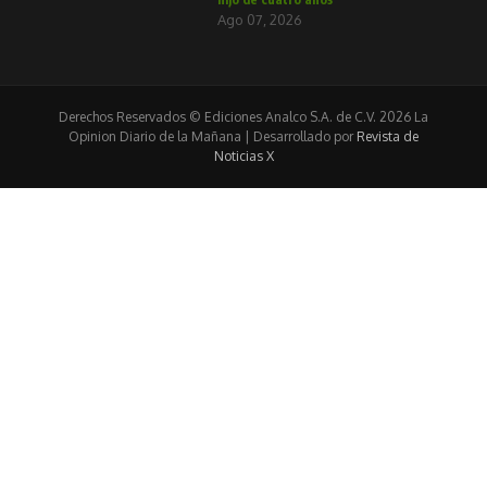
Ago 07, 2026
Derechos Reservados © Ediciones Analco S.A. de C.V. 2026 La
Opinion Diario de la Mañana | Desarrollado por
Revista de
Noticias X