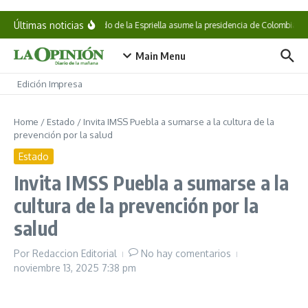
Saltar al contenido
Últimas noticias
Abelardo de la Espriella asume la presidencia de Colombia
Main Menu
Edición Impresa
Home
/
Estado
/
Invita IMSS Puebla a sumarse a la cultura de la
prevención por la salud
Estado
Invita IMSS Puebla a sumarse a la
cultura de la prevención por la
salud
Por
Redaccion Editorial
No hay comentarios
noviembre 13, 2025
7:38 pm