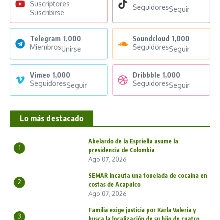
Suscriptores
Seguidores
Seguir
Suscribirse
Telegram
1,000
Soundcloud
1,000
Miembros
Seguidores
Unirse
Seguir
Vimeo
1,000
Dribbble
1,000
Seguidores
Seguidores
Seguir
Seguir
Lo más destacado
Abelardo de la Espriella asume la
1
presidencia de Colombia
Ago 07, 2026
SEMAR incauta una tonelada de cocaína en
2
costas de Acapulco
Ago 07, 2026
Familia exige justicia por Karla Valeria y
3
busca la localización de su hijo de cuatro