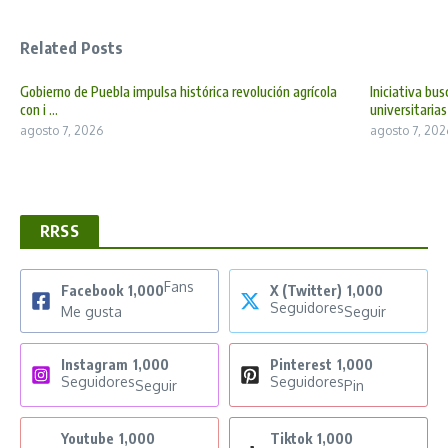
Related Posts
Gobierno de Puebla impulsa histórica revolución agrícola
Iniciativa bu
con i ...
universitarias
agosto 7, 2026
agosto 7, 202
RRSS
Fans
Facebook
1,000
X (Twitter)
1,000
Seguidores
Me gusta
Seguir
Instagram
1,000
Pinterest
1,000
Seguidores
Seguidores
Seguir
Pin
Youtube
1,000
Tiktok
1,000