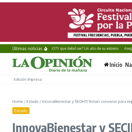
Saltar al contenido
Últimas noticias
Alan Wake II: ¿El GOTY que debió ser? Un año de su estreno
Aseguran mi
Inicio
Na
Edición Impresa
Home
/
Estado
/
InnovaBienestar y SECIHTI firman convenio para im
Estado
InnovaBienestar y SECI