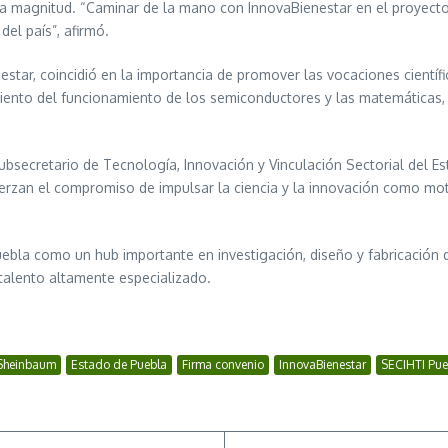
ta magnitud. “Caminar de la mano con InnovaBienestar en el proyecto
el país”, afirmó.
star, coincidió en la importancia de promover las vocaciones científ
miento del funcionamiento de los semiconductores y las matemáticas, 
bsecretario de Tecnología, Innovación y Vinculación Sectorial del Es
fuerzan el compromiso de impulsar la ciencia y la innovación como m
bla como un hub importante en investigación, diseño y fabricación d
talento altamente especializado.
Sheinbaum
Estado de Puebla
Firma convenio
InnovaBienestar
SECIHTI Pue