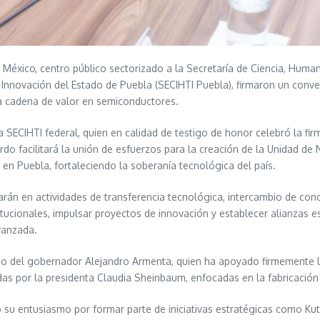
éxico, centro público sectorizado a la Secretaría de Ciencia, Human
e Innovación del Estado de Puebla (SECIHTI Puebla), firmaron un conve
 la cadena de valor en semiconductores.
a SECIHTI federal, quien en calidad de testigo de honor celebró la fir
do facilitará la unión de esfuerzos para la creación de la Unidad de
n Puebla, fortaleciendo la soberanía tecnológica del país.
rán en actividades de transferencia tecnológica, intercambio de con
titucionales, impulsar proyectos de innovación y establecer alianzas 
vanzada.
o del gobernador Alejandro Armenta, quien ha apoyado firmemente la
das por la presidenta Claudia Sheinbaum, enfocadas en la fabricación
 su entusiasmo por formar parte de iniciativas estratégicas como Kuts