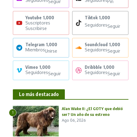
Seguidores
Seguidores
Seguir
Pin
Youtube
1,000
Tiktok
1,000
Suscriptores
Seguidores
Seguir
Suscribirse
Telegram
1,000
Soundcloud
1,000
Miembros
Seguidores
Unirse
Seguir
Vimeo
1,000
Dribbble
1,000
Seguidores
Seguidores
Seguir
Seguir
Lo más destacado
Alan Wake II: ¿El GOTY que debió
1
ser? Un año de su estreno
Ago 06, 2026