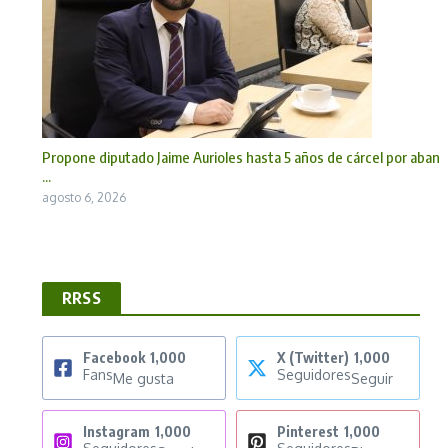
Propone diputado Jaime Aurioles hasta 5 años de cárcel por aban
...
agosto 6, 2026
RRSS
Facebook
1,000
X (Twitter)
1,000
Fans
Seguidores
Me gusta
Seguir
Instagram
1,000
Pinterest
1,000