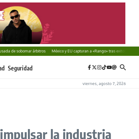
e sobornar árbitros
México y EU capturan a «Rango» tras exitosa cooperación
ad
Seguridad
viernes, agosto 7, 2026
impulsar la industria