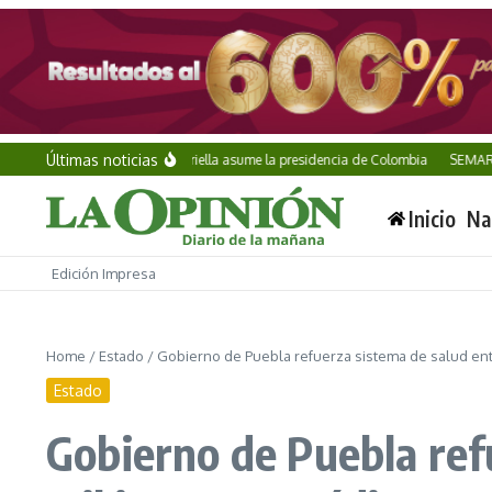
Saltar al contenido
Últimas noticias
Abelardo de la Espriella asume la presidencia de Colombia
SEMAR incauta 
Inicio
Na
Edición Impresa
Home
/
Estado
/
Gobierno de Puebla refuerza sistema de salud en
Estado
Gobierno de Puebla ref