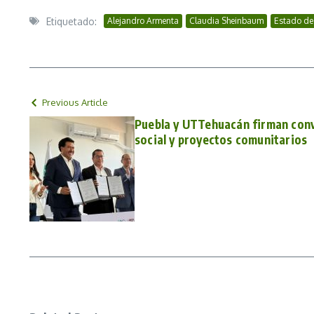
Etiquetado:
Alejandro Armenta
Claudia Sheinbaum
Estado de
Previous Article
Puebla y UTTehuacán firman conv
social y proyectos comunitarios