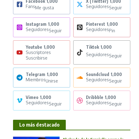
Facebook
1,000
X (Twitter)
1,000
Fans
Seguidores
Me gusta
Seguir
Instagram
1,000
Pinterest
1,000
Seguidores
Seguidores
Seguir
Pin
Youtube
1,000
Tiktok
1,000
Suscriptores
Seguidores
Seguir
Suscribirse
Telegram
1,000
Soundcloud
1,000
Miembros
Seguidores
Unirse
Seguir
Vimeo
1,000
Dribbble
1,000
Seguidores
Seguidores
Seguir
Seguir
Lo más destacado