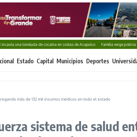
una tonelada de cocaína en costas de Acapulco
Familia exige justicia por Kar
cional
Estado
Capital
Municipios
Deportes
Universid
tregando más de 132 mil insumos médicos en todo el estado
uerza sistema de salud e