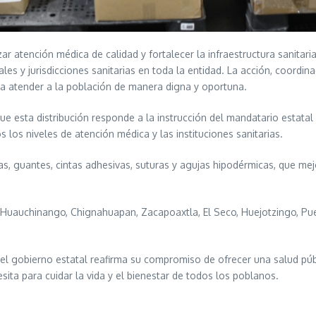
ar atención médica de calidad y fortalecer la infraestructura sanitari
es y jurisdicciones sanitarias en toda la entidad. La acción, coordin
ra atender a la población de manera digna y oportuna.
que esta distribución responde a la instrucción del mandatario estata
 los niveles de atención médica y las instituciones sanitarias.
s, guantes, cintas adhesivas, suturas y agujas hipodérmicas, que mej
o Huauchinango, Chignahuapan, Zacapoaxtla, El Seco, Huejotzingo, Pu
 el gobierno estatal reafirma su compromiso de ofrecer una salud púb
ta para cuidar la vida y el bienestar de todos los poblanos.