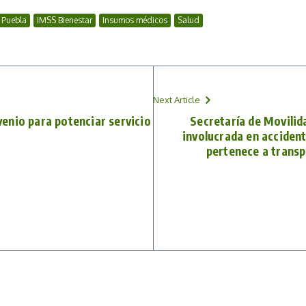
 Puebla
IMSS Bienestar
Insumos médicos
Salud
Next Article
enio para potenciar servicio
Secretaría de Movilid
involucrada en acciden
pertenece a transp