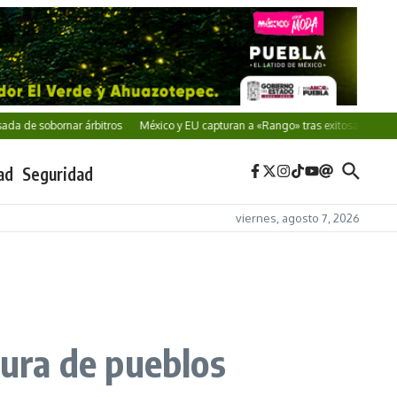
 sobornar árbitros
México y EU capturan a «Rango» tras exitosa cooperación
ad
Seguridad
viernes, agosto 7, 2026
tura de pueblos