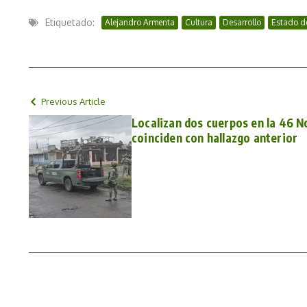
Etiquetado:
Alejandro Armenta
Cultura
Desarrollo
Estado d
Previous Article
Localizan dos cuerpos en la 46 N
coinciden con hallazgo anterior