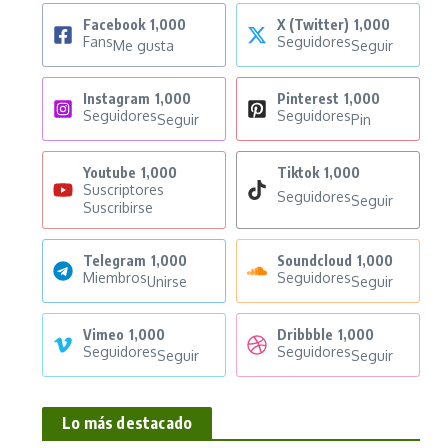
Facebook
1,000
X (Twitter)
1,000
Fans
Seguidores
Me gusta
Seguir
Instagram
1,000
Pinterest
1,000
Seguidores
Seguidores
Seguir
Pin
Youtube
1,000
Tiktok
1,000
Suscriptores
Seguidores
Seguir
Suscribirse
Telegram
1,000
Soundcloud
1,000
Miembros
Seguidores
Unirse
Seguir
Vimeo
1,000
Dribbble
1,000
Seguidores
Seguidores
Seguir
Seguir
Lo más destacado