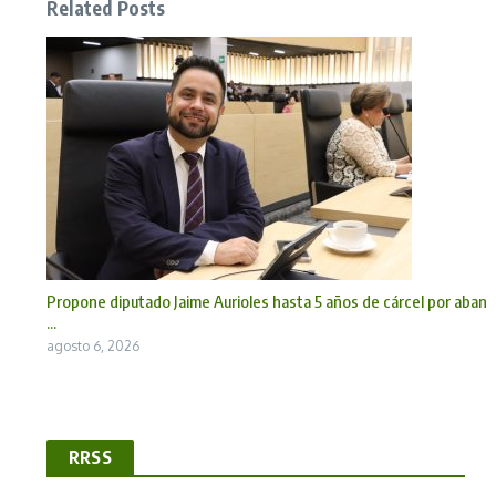
Related Posts
Propone diputado Jaime Aurioles hasta 5 años de cárcel por aban
...
agosto 6, 2026
RRSS