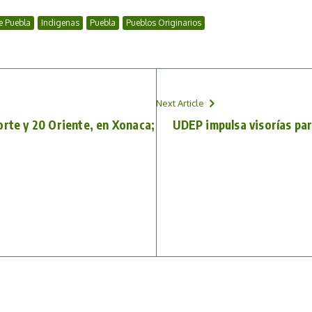
e Puebla
Indigenas
Puebla
Pueblos Originarios
Next Article
orte y 20 Oriente, en Xonaca;
UDEP impulsa visorías par