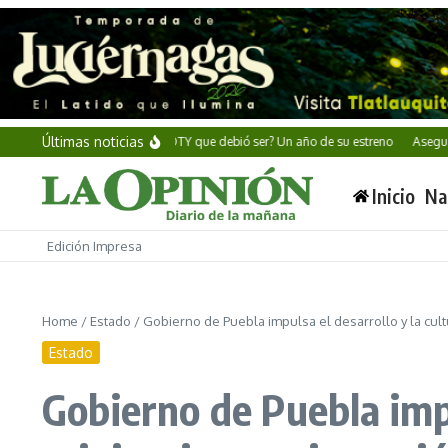
Saltar al contenido
Últimas noticias
Alan Wake II: ¿El GOTY que debió ser? Un año de su estreno
Aseguran mill
Inicio
Na
Edición Impresa
Home
/
Estado
/
Gobierno de Puebla impulsa el desarrollo y la cul
Estado
Gobierno de Puebla impu