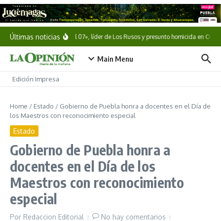
Saltar al contenido
Últimas noticias
Cae «El 07», líder de Los Rusos y presunto homicida en Oaxa
Main Menu
Edición Impresa
Home
/
Estado
/
Gobierno de Puebla honra a docentes en el Día de
los Maestros con reconocimiento especial
Estado
Gobierno de Puebla honra a
docentes en el Día de los
Maestros con reconocimiento
especial
Por
Redaccion Editorial
No hay comentarios