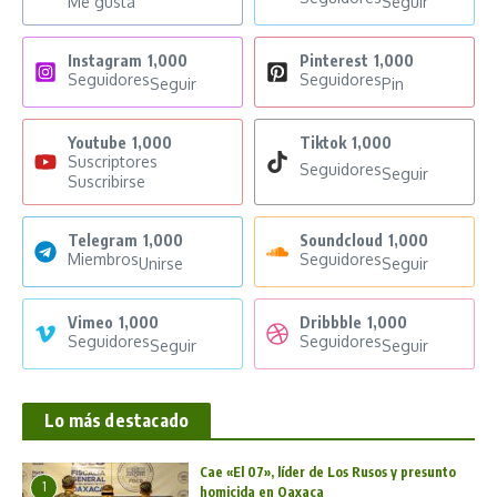
Me gusta
Seguir
Instagram
1,000
Pinterest
1,000
Seguidores
Seguidores
Seguir
Pin
Youtube
1,000
Tiktok
1,000
Suscriptores
Seguidores
Seguir
Suscribirse
Telegram
1,000
Soundcloud
1,000
Miembros
Seguidores
Unirse
Seguir
Vimeo
1,000
Dribbble
1,000
Seguidores
Seguidores
Seguir
Seguir
Lo más destacado
Cae «El 07», líder de Los Rusos y presunto
1
homicida en Oaxaca