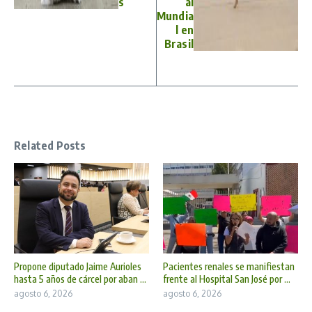
s
al
Mundia
l en
Brasil
Related Posts
Propone diputado Jaime Aurioles
Pacientes renales se manifiestan
hasta 5 años de cárcel por aban ...
frente al Hospital San José por ...
agosto 6, 2026
agosto 6, 2026