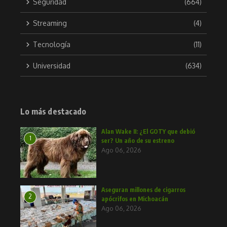
Seguridad
(664)
Streaming
(4)
Tecnología
(11)
Universidad
(634)
Lo más destacado
Alan Wake II: ¿El GOTY que debió
1
ser? Un año de su estreno
Ago 06, 2026
Aseguran millones de cigarros
2
apócrifos en Michoacán
Ago 06, 2026