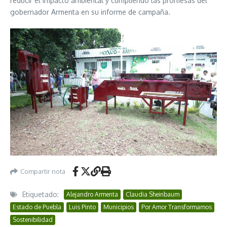
reducir el impacto ambiental y cumpliendo las promesas del
gobernador Armenta en su informe de campaña.
Compartir nota
Etiquetado:
Alejandro Armenta
Claudia Sheinbaum
Estado de Puebla
Luis Pinto
Municipios
Por Amor Transformamos
Sostenibilidad