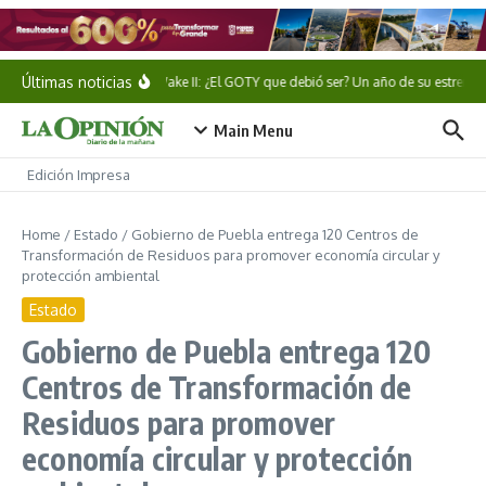
Saltar al contenido
Últimas noticias
Alan Wake II: ¿El GOTY que debió ser? Un año de su estreno
Main Menu
Edición Impresa
Home
/
Estado
/
Gobierno de Puebla entrega 120 Centros de
Transformación de Residuos para promover economía circular y
protección ambiental
Estado
Gobierno de Puebla entrega 120
Centros de Transformación de
Residuos para promover
economía circular y protección