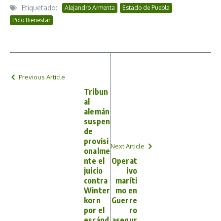
Etiquetado:
Alejandro Armenta
Estado de Puebla
Polo Bienestar
Previous Article
Tribun
al
alemán
suspen
de
provisi
Next Article
onalme
nte el
Operat
juicio
ivo
contra
maríti
Winter
mo en
korn
Guerre
por el
ro
escánd
asegur