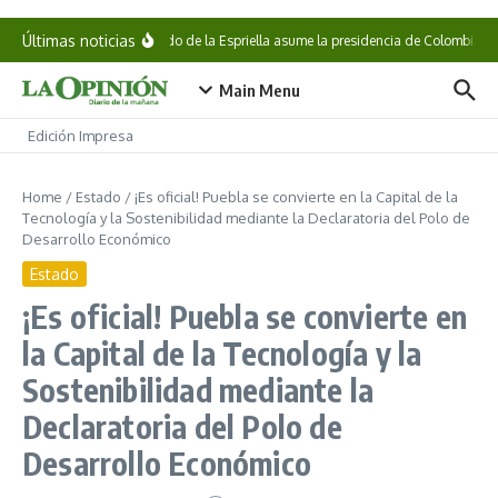
Saltar al contenido
Últimas noticias
Abelardo de la Espriella asume la presidencia de Colombia
Main Menu
Edición Impresa
Home
/
Estado
/
¡Es oficial! Puebla se convierte en la Capital de la
Tecnología y la Sostenibilidad mediante la Declaratoria del Polo de
Desarrollo Económico
Estado
¡Es oficial! Puebla se convierte en
la Capital de la Tecnología y la
Sostenibilidad mediante la
Declaratoria del Polo de
Desarrollo Económico