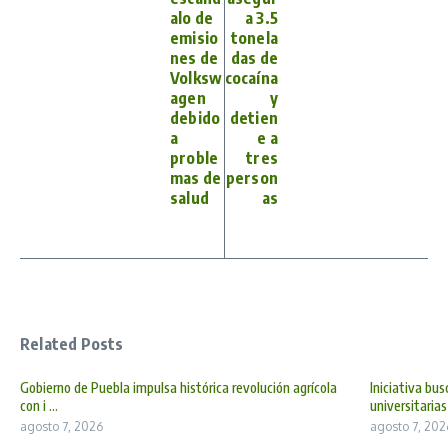
alo de
a 3.5
emisio
tonela
nes de
das de
Volksw
cocaína
agen
y
debido
detien
a
e a
proble
tres
mas de
person
salud
as
Related Posts
Gobierno de Puebla impulsa histórica revolución agrícola
Iniciativa bu
con i ...
universitarias
agosto 7, 2026
agosto 7, 202