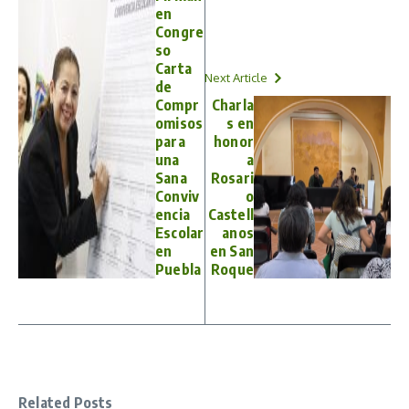
en
Congre
so
Carta
Next Article
de
Compr
Charla
omisos
s en
para
honor
una
a
Sana
Rosari
Conviv
o
encia
Castell
Escolar
anos
en
en San
Puebla
Roque
Related Posts