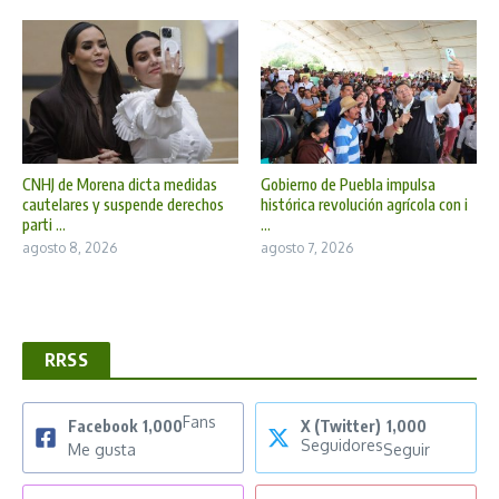
CNHJ de Morena dicta medidas
Gobierno de Puebla impulsa
cautelares y suspende derechos
histórica revolución agrícola con i
parti ...
...
agosto 8, 2026
agosto 7, 2026
RRSS
Fans
Facebook
1,000
X (Twitter)
1,000
Seguidores
Me gusta
Seguir