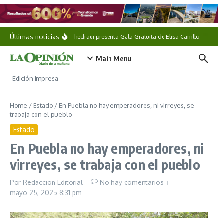
Saltar al contenido
Últimas noticias
Pepe Chedraui presenta Gala Gratuita de Elisa Carrillo
Shei
Main Menu
Edición Impresa
Home
/
Estado
/
En Puebla no hay emperadores, ni virreyes, se
trabaja con el pueblo
Estado
En Puebla no hay emperadores, ni
virreyes, se trabaja con el pueblo
Por
Redaccion Editorial
No hay comentarios
mayo 25, 2025
8:31 pm