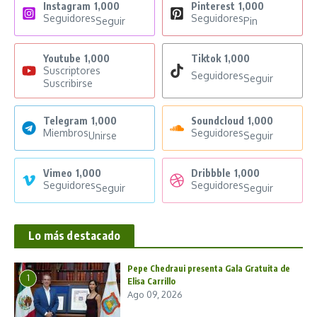
Instagram
1,000
Pinterest
1,000
Seguidores
Seguidores
Seguir
Pin
Youtube
1,000
Tiktok
1,000
Suscriptores
Seguidores
Seguir
Suscribirse
Telegram
1,000
Soundcloud
1,000
Miembros
Seguidores
Unirse
Seguir
Vimeo
1,000
Dribbble
1,000
Seguidores
Seguidores
Seguir
Seguir
Lo más destacado
Pepe Chedraui presenta Gala Gratuita de
1
Elisa Carrillo
Ago 09, 2026