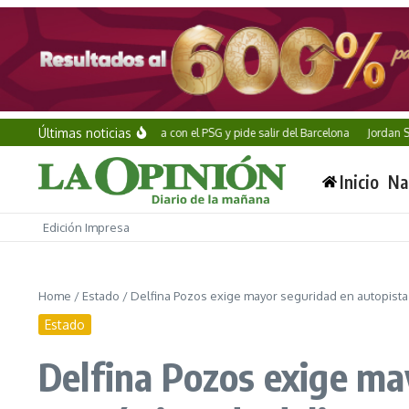
Saltar al contenido
Últimas noticias
Ferran Torres acuerda con el PSG y pide salir del Barcelona
Jordan Smith br
Inicio
Na
Edición Impresa
Home
/
Estado
/
Delfina Pozos exige mayor seguridad en autopista 
Estado
Delfina Pozos exige ma