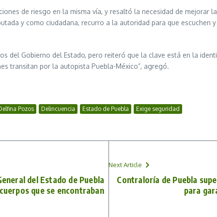
ones de riesgo en la misma vía, y resaltó la necesidad de mejorar la 
diputada y como ciudadana, recurro a la autoridad para que escuchen 
os del Gobierno del Estado, pero reiteró que la clave está en la identi
nes transitan por la autopista Puebla-México”, agregó.
Delfina Pozos
Delincuencia
Estado de Puebla
Exige seguridad
Next Article
General del Estado de Puebla
Contraloría de Puebla sup
 cuerpos que se encontraban
para gar