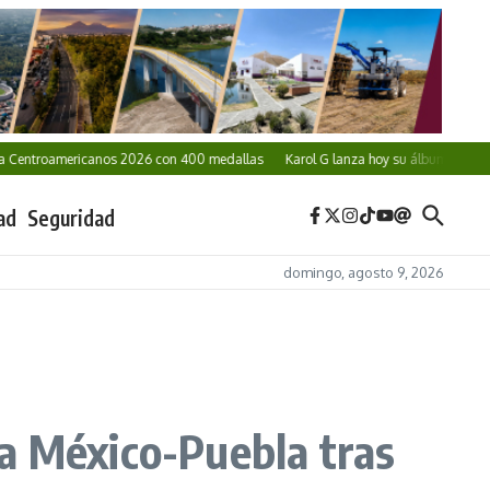
oamericanos 2026 con 400 medallas
Karol G lanza hoy su álbum ‘No Me Arrepien
ad
Seguridad
domingo, agosto 9, 2026
a México-Puebla tras