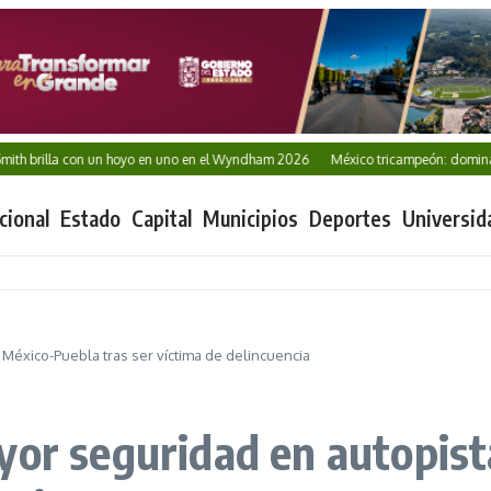
illa con un hoyo en uno en el Wyndham 2026
México tricampeón: domina Centr
cional
Estado
Capital
Municipios
Deportes
Universid
México-Puebla tras ser víctima de delincuencia
yor seguridad en autopist