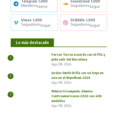
Telegram
1,000
Soundcloud
1,000
Miembros
Seguidores
Unirse
Seguir
Vimeo
1,000
Dribbble
1,000
Seguidores
Seguidores
Seguir
Seguir
Lo más destacado
Ferran Torres acuerda con el PSG y
1
pide salir del Barcelona
Ago 08, 2026
Jordan Smith brilla con un hoyo en
2
uno en el Wyndham 2026
Ago 08, 2026
México tricampeón: domina
3
Centroamericanos 2026 con 400
medallas
Ago 08, 2026