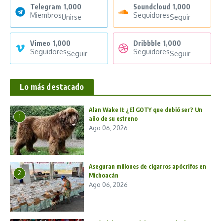
Telegram
1,000
Soundcloud
1,000
Miembros
Seguidores
Unirse
Seguir
Vimeo
1,000
Dribbble
1,000
Seguidores
Seguidores
Seguir
Seguir
Lo más destacado
Alan Wake II: ¿El GOTY que debió ser? Un
1
año de su estreno
Ago 06, 2026
Aseguran millones de cigarros apócrifos en
2
Michoacán
Ago 06, 2026