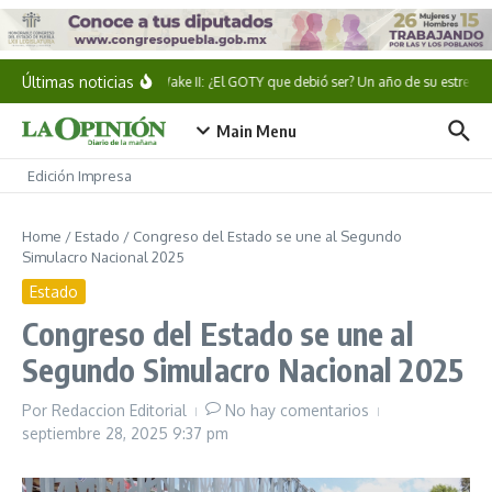
Saltar al contenido
Últimas noticias
Alan Wake II: ¿El GOTY que debió ser? Un año de su estreno
Main Menu
Edición Impresa
Home
/
Estado
/
Congreso del Estado se une al Segundo
Simulacro Nacional 2025
Estado
Congreso del Estado se une al
Segundo Simulacro Nacional 2025
Por
Redaccion Editorial
No hay comentarios
septiembre 28, 2025
9:37 pm