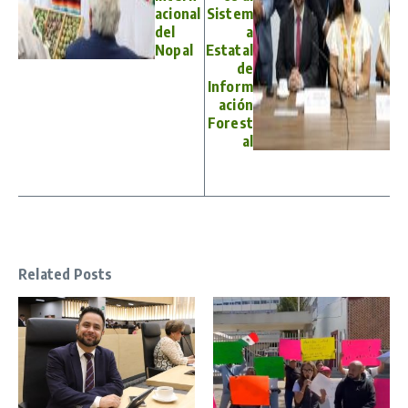
acional
Sistem
del
a
Nopal
Estatal
de
Inform
ación
Forest
al
Related Posts