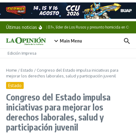
Saltar al contenido
Últimas noticias
Cae «El 07», líder de Los Rusos y presunto homicida en Oaxac
Main Menu
Edición Impresa
Home
/
Estado
/
Congreso del Estado impulsa iniciativas para
mejorar los derechos laborales, salud y participación juvenil
Estado
Congreso del Estado impulsa
iniciativas para mejorar los
derechos laborales, salud y
participación juvenil