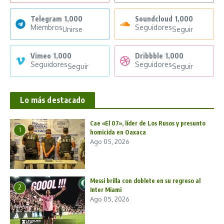
Telegram
1,000
Soundcloud
1,000
Miembros
Seguidores
Unirse
Seguir
Vimeo
1,000
Dribbble
1,000
Seguidores
Seguidores
Seguir
Seguir
Lo más destacado
Cae «El 07», líder de Los Rusos y presunto
1
homicida en Oaxaca
Ago 05, 2026
Messi brilla con doblete en su regreso al
2
Inter Miami
Ago 05, 2026