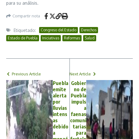
para su análisis.
Compartir nota
Etiquetado:
Congreso del Estado
Derechos
Estado de Puebla
Iniciativas
Reformas
Salud
Previous Article
Next Article
Puebla
Gobier
emite
no de
alerta
Puebla
por
impuls
lluvias
a
intens
faenas
as
comuni
debido
tarias
a
para
monzó
fortale