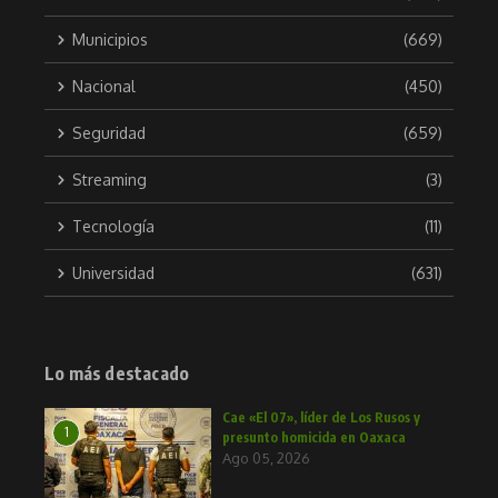
Municipios
(669)
Nacional
(450)
Seguridad
(659)
Streaming
(3)
Tecnología
(11)
Universidad
(631)
Lo más destacado
Cae «El 07», líder de Los Rusos y
1
presunto homicida en Oaxaca
Ago 05, 2026