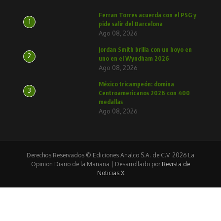
Ferran Torres acuerda con el PSG y
1
pide salir del Barcelona
Ago 08, 2026
Jordan Smith brilla con un hoyo en
2
uno en el Wyndham 2026
Ago 08, 2026
México tricampeón: domina
3
Centroamericanos 2026 con 400
medallas
Ago 08, 2026
Derechos Reservados © Ediciones Analco S.A. de C.V. 2026 La
Opinion Diario de la Mañana | Desarrollado por
Revista de
Noticias X