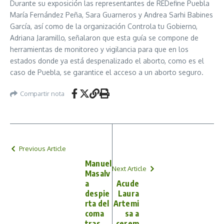
Durante su exposición las representantes de REDefine Puebla
María Fernández Peña, Sara Guarneros y Andrea Sarhi Babines
García, así como de la organización Controla tu Gobierno,
Adriana Jaramillo, señalaron que esta guía se compone de
herramientas de monitoreo y vigilancia para que en los
estados donde ya está despenalizado el aborto, como es el
caso de Puebla, se garantice el acceso a un aborto seguro.
Compartir nota
Previous Article
Manuel
Next Article
Masalv
a
Acude
despie
Laura
rta del
Artemi
coma
sa a
tras
cerem