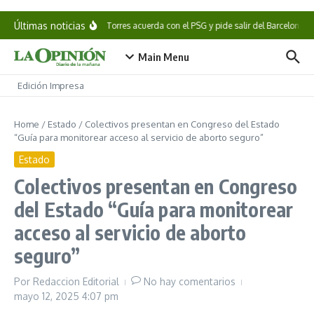
Saltar al contenido
Últimas noticias
Ferran Torres acuerda con el PSG y pide salir del Barcelona
Main Menu
Edición Impresa
Home
/
Estado
/
Colectivos presentan en Congreso del Estado
“Guía para monitorear acceso al servicio de aborto seguro”
Estado
Colectivos presentan en Congreso
del Estado “Guía para monitorear
acceso al servicio de aborto
seguro”
Por
Redaccion Editorial
No hay comentarios
mayo 12, 2025
4:07 pm