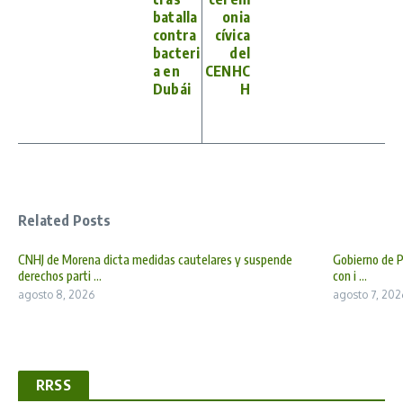
batalla
onia
contra
cívica
bacteri
del
a en
CENHC
Dubái
H
Related Posts
CNHJ de Morena dicta medidas cautelares y suspende
Gobierno de P
derechos parti ...
con i ...
agosto 8, 2026
agosto 7, 202
RRSS