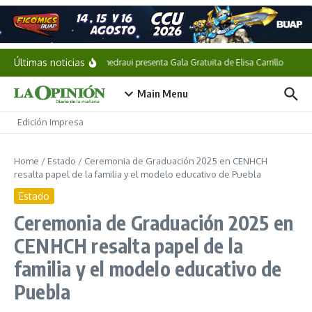
Saltar al contenido
Últimas noticias
Pepe Chedraui presenta Gala Gratuita de Elisa Carrillo
Shei
Main Menu
Edición Impresa
Home
/
Estado
/
Ceremonia de Graduación 2025 en CENHCH
resalta papel de la familia y el modelo educativo de Puebla
Estado
Ceremonia de Graduación 2025 en
CENHCH resalta papel de la
familia y el modelo educativo de
Puebla