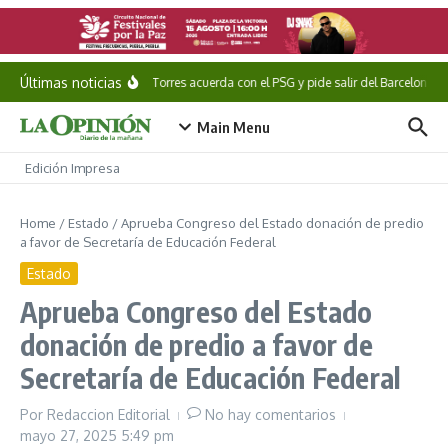
Saltar al contenido
Últimas noticias
Ferran Torres acuerda con el PSG y pide salir del Barcelona
Main Menu
Edición Impresa
Home
/
Estado
/
Aprueba Congreso del Estado donación de predio
a favor de Secretaría de Educación Federal
Estado
Aprueba Congreso del Estado
donación de predio a favor de
Secretaría de Educación Federal
Por
Redaccion Editorial
No hay comentarios
mayo 27, 2025
5:49 pm