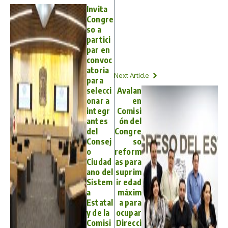
Invita
Congre
so a
partici
par en
convoc
atoria
Next Article
para
selecci
Avalan
onar a
en
integr
Comisi
antes
ón del
del
Congre
Consej
so
o
reform
Ciudad
as para
ano del
suprim
Sistem
ir edad
a
máxim
Estatal
a para
y de la
ocupar
Comisi
Direcci