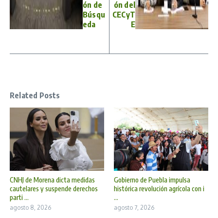
ón de
ón del
Búsqu
CECyT
eda
E
Related Posts
CNHJ de Morena dicta medidas
Gobierno de Puebla impulsa
cautelares y suspende derechos
histórica revolución agrícola con i
parti ...
...
agosto 8, 2026
agosto 7, 2026