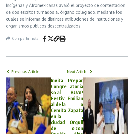
Indígenas y Afromexicanas avaló el proyecto de contestación
de dos escritos turnados al órgano colegiado, mediante los
cuales se informa de distintas atribuciones de instituciones y
organismos públicos descentralizados.
Compartir nota
Previous Article
Next Article
Invita
Prepar
Congre
atoria
so al
BUAP
Festiv
Emilian
al de la
o
Cemita
Zapata
en la
,
ciudad
Orgull
de
o con