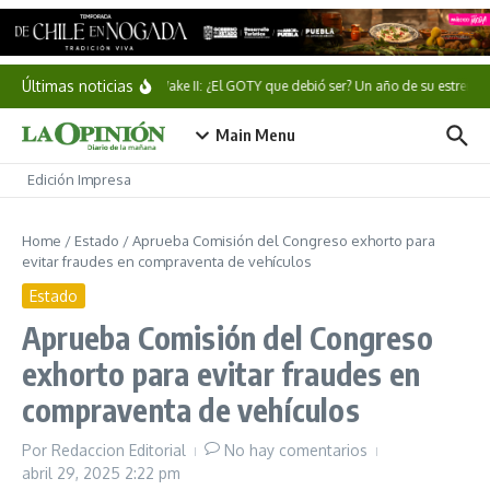
Saltar al contenido
Últimas noticias
Alan Wake II: ¿El GOTY que debió ser? Un año de su estreno
Main Menu
Edición Impresa
Home
/
Estado
/
Aprueba Comisión del Congreso exhorto para
evitar fraudes en compraventa de vehículos
Estado
Aprueba Comisión del Congreso
exhorto para evitar fraudes en
compraventa de vehículos
Por
Redaccion Editorial
No hay comentarios
abril 29, 2025
2:22 pm