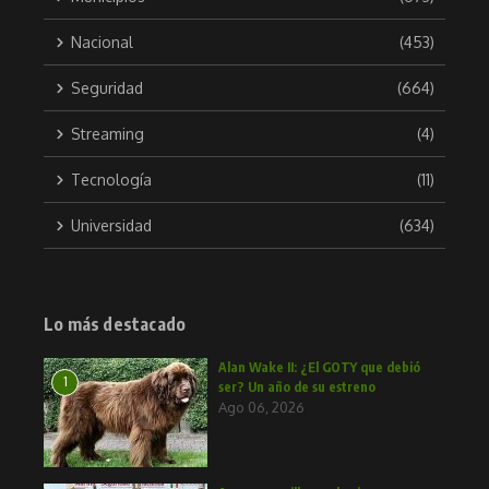
Nacional
(453)
Seguridad
(664)
Streaming
(4)
Tecnología
(11)
Universidad
(634)
Lo más destacado
Alan Wake II: ¿El GOTY que debió
1
ser? Un año de su estreno
Ago 06, 2026