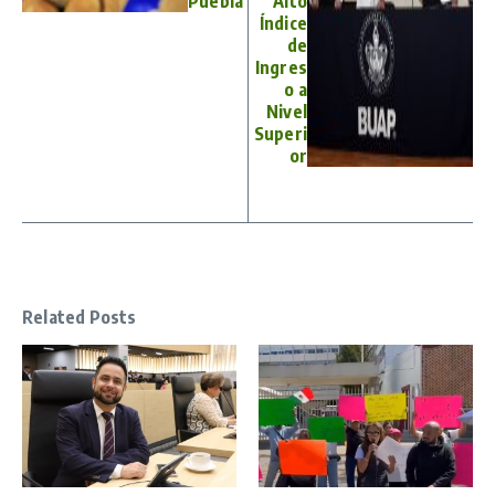
Puebla
Alto
Índice
de
Ingres
o a
Nivel
Superi
or
Related Posts