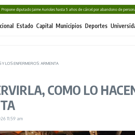
ne diputado Jaime Aurioles hasta 5 años de cárcel por abandono de personas vuln
cional
Estado
Capital
Municipios
Deportes
Universid
AS Y LOS ENFERMEROS: ARMENTA
RVIRLA, COMO LO HACEN
NTA
2026
11:59 am