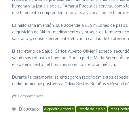
humana y la justicia social. “Amar a Puebla es servirla, como
que le permite comprender la fortaleza y vocación de la profe
La millonaria inversión, que asciende a 636 millones de pesos
adquisición de 314 mil medicamentos y productos farmacéuticos
sanitario y, consecuentemente, elevar la calidad de la atenció
El secretario de Salud, Carlos Alberto Olivier Pacheco, secun
salud más robusto y humano. Por su parte, María Serena Álvarez
el sostenimiento del humanismo en la atención médica.
Durante la ceremonia, se entregaron reconocimientos especiale
rindió homenaje póstumo a Odilia Bustos Bolaños y Reyna Leó
Compartir nota
Etiquetado:
Alejandro Armenta
Estado de Puebla
Pepe Chedra