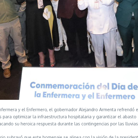
fermera y el Enfermero, el gobernador Alejandro Armenta refrendó e
para optimizar la infraestructura hospitalaria y garantizar el abasto
tacando su heroica respuesta durante las contingencias por las lluvia
rio subrayó que este homenaje se alinea con la visión de la presiden