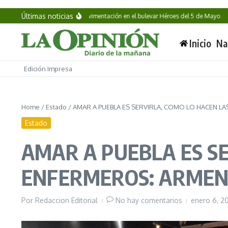
Saltar al contenido
Últimas noticias
ui supervisa obras de pavimentación en el bulevar Héroes del 5 de Mayo
Propo
Inicio
Na
Edición Impresa
Home
/
Estado
/
AMAR A PUEBLA ES SERVIRLA, COMO LO HACEN L
Estado
AMAR A PUEBLA ES SE
ENFERMEROS: ARME
Por
Redaccion Editorial
No hay comentarios
enero 6, 