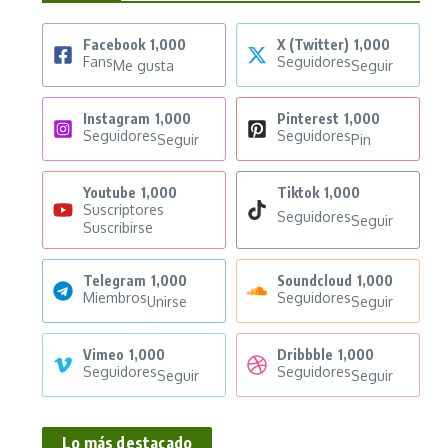
Facebook
1,000
X (Twitter)
1,000
Fans
Seguidores
Me gusta
Seguir
Instagram
1,000
Pinterest
1,000
Seguidores
Seguidores
Seguir
Pin
Youtube
1,000
Tiktok
1,000
Suscriptores
Seguidores
Seguir
Suscribirse
Telegram
1,000
Soundcloud
1,000
Miembros
Seguidores
Unirse
Seguir
Vimeo
1,000
Dribbble
1,000
Seguidores
Seguidores
Seguir
Seguir
Lo más destacado