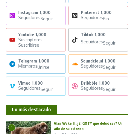
Instagram
1,000
Pinterest
1,000
Seguidores
Seguidores
Seguir
Pin
Youtube
1,000
Tiktok
1,000
Suscriptores
Seguidores
Seguir
Suscribirse
Telegram
1,000
Soundcloud
1,000
Miembros
Seguidores
Unirse
Seguir
Vimeo
1,000
Dribbble
1,000
Seguidores
Seguidores
Seguir
Seguir
Lo más destacado
Alan Wake II: ¿El GOTY que debió ser? Un
1
año de su estreno