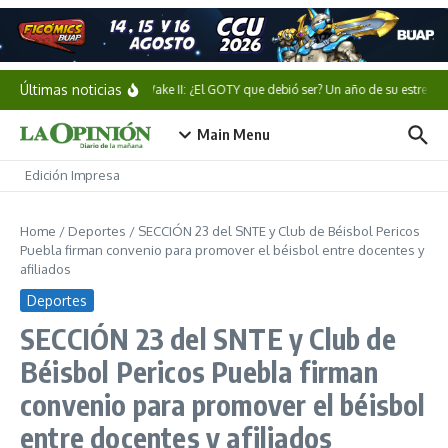
Saltar al contenido
Últimas noticias
Alan Wake II: ¿El GOTY que debió ser? Un año de su estreno
Main Menu
Edición Impresa
Home
/
Deportes
/
SECCIÓN 23 del SNTE y Club de Béisbol Pericos
Puebla firman convenio para promover el béisbol entre docentes y
afiliados
Deportes
SECCIÓN 23 del SNTE y Club de
Béisbol Pericos Puebla firman
convenio para promover el béisbol
entre docentes y afiliados