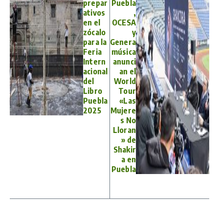
prepar
Puebla
ativos
,
en el
OCESA
zócalo
y
para la
Genera
Feria
música
Intern
anunci
acional
an el
del
World
Libro
Tour
Puebla
«Las
2025
Mujere
s No
Lloran
» de
Shakir
a en
Puebla