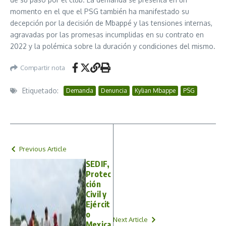
momento en el que el PSG también ha manifestado su
decepción por la decisión de Mbappé y las tensiones internas,
agravadas por las promesas incumplidas en su contrato en
2022 y la polémica sobre la duración y condiciones del mismo.
Compartir nota
Etiquetado:
Demanda
Denuncia
Kylian Mbappe
PSG
Previous Article
SEDIF,
Protec
ción
Civil y
Ejércit
o
Next Article
Mexica