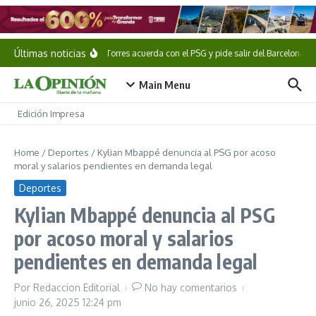
Saltar al contenido
Últimas noticias
Ferran Torres acuerda con el PSG y pide salir del Barcelona
Main Menu
Edición Impresa
Home
/
Deportes
/
Kylian Mbappé denuncia al PSG por acoso
moral y salarios pendientes en demanda legal
Deportes
Kylian Mbappé denuncia al PSG
por acoso moral y salarios
pendientes en demanda legal
Por
Redaccion Editorial
No hay comentarios
junio 26, 2025
12:24 pm