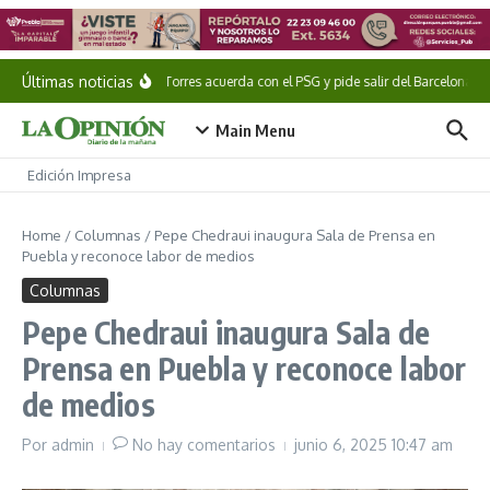
Saltar al contenido
Últimas noticias
Ferran Torres acuerda con el PSG y pide salir del Barcelona
Main Menu
Edición Impresa
Home
/
Columnas
/
Pepe Chedraui inaugura Sala de Prensa en
Puebla y reconoce labor de medios
Columnas
Pepe Chedraui inaugura Sala de
Prensa en Puebla y reconoce labor
de medios
Por
admin
No hay comentarios
junio 6, 2025
10:47 am