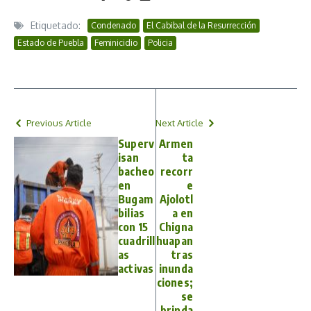
Etiquetado:
Condenado
El Cabibal de la Resurrección
Estado de Puebla
Feminicidio
Policia
Previous Article
Next Article
Superv
Armen
isan
ta
bacheo
recorr
en
e
Bugam
Ajolotl
bilias
a en
con 15
Chigna
cuadrill
huapan
as
tras
activas
inunda
ciones;
se
brinda