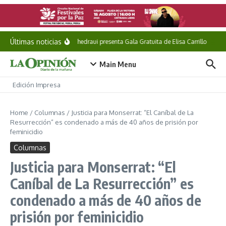
Saltar al contenido
Últimas noticias
Pepe Chedraui presenta Gala Gratuita de Elisa Carrillo
She
Main Menu
Edición Impresa
Home
/
Columnas
/
Justicia para Monserrat: “El Caníbal de La
Resurrección” es condenado a más de 40 años de prisión por
feminicidio
Columnas
Justicia para Monserrat: “El
Caníbal de La Resurrección” es
condenado a más de 40 años de
prisión por feminicidio