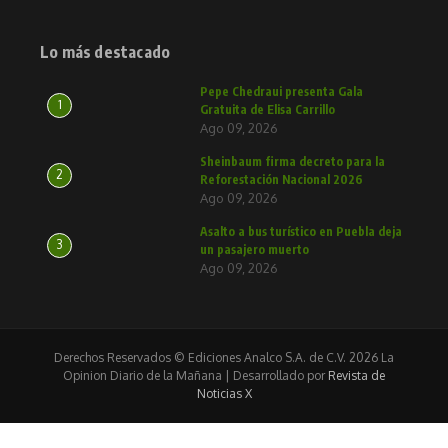
Lo más destacado
Pepe Chedraui presenta Gala
1
Gratuita de Elisa Carrillo
Ago 09, 2026
Sheinbaum firma decreto para la
2
Reforestación Nacional 2026
Ago 09, 2026
Asalto a bus turístico en Puebla deja
3
un pasajero muerto
Ago 09, 2026
Derechos Reservados © Ediciones Analco S.A. de C.V. 2026 La
Opinion Diario de la Mañana | Desarrollado por
Revista de
Noticias X