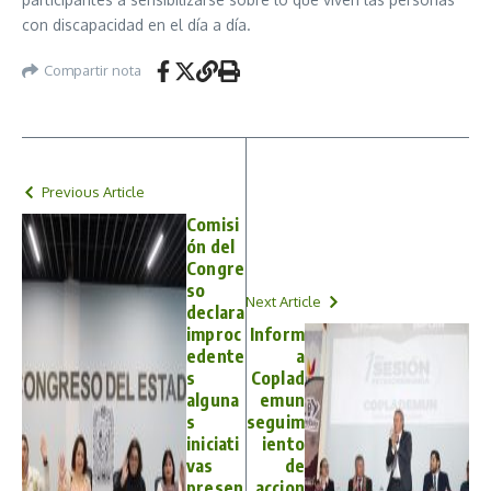
con discapacidad en el día a día.
Compartir nota
Previous Article
Comisi
ón del
Congre
so
Next Article
declara
improc
Inform
edente
a
s
Coplad
alguna
emun
s
seguim
iniciati
iento
vas
de
presen
accion