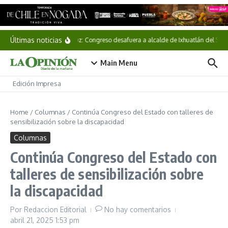
Saltar al contenido
Últimas noticias
Veracruz: Congreso desafuera a alcalde de Ixhuatlán del Sures
Main Menu
Edición Impresa
Home
/
Columnas
/
Continúa Congreso del Estado con talleres de
sensibilización sobre la discapacidad
Columnas
Continúa Congreso del Estado con
talleres de sensibilización sobre
la discapacidad
Por
Redaccion Editorial
No hay comentarios
abril 21, 2025
1:53 pm