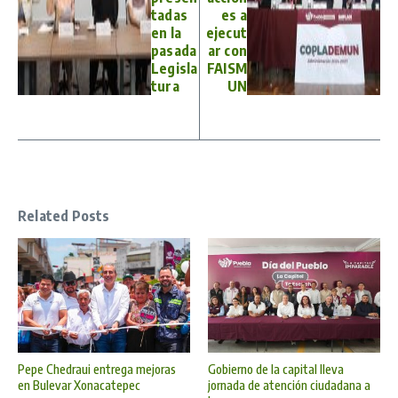
tadas
es a
en la
ejecut
pasada
ar con
Legisla
FAISM
tura
UN
Related Posts
Pepe Chedraui entrega mejoras
Gobierno de la capital lleva
en Bulevar Xonacatepec
jornada de atención ciudadana a