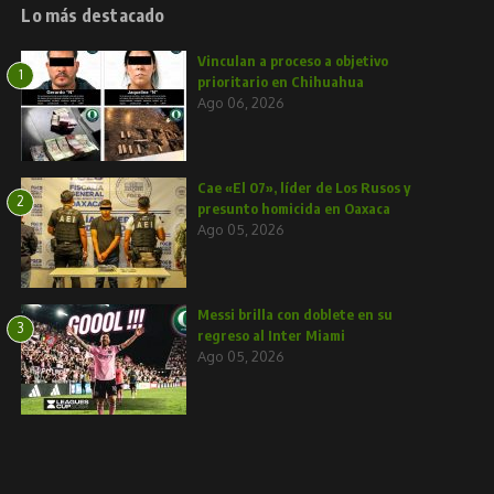
Lo más destacado
Vinculan a proceso a objetivo
1
prioritario en Chihuahua
Ago 06, 2026
Cae «El 07», líder de Los Rusos y
2
presunto homicida en Oaxaca
Ago 05, 2026
Messi brilla con doblete en su
3
regreso al Inter Miami
Ago 05, 2026