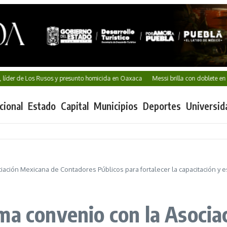
er de Los Rusos y presunto homicida en Oaxaca
Messi brilla con doblete en su r
cional
Estado
Capital
Municipios
Deportes
Universid
ación Mexicana de Contadores Públicos para fortalecer la capacitación y e
ma convenio con la Asocia