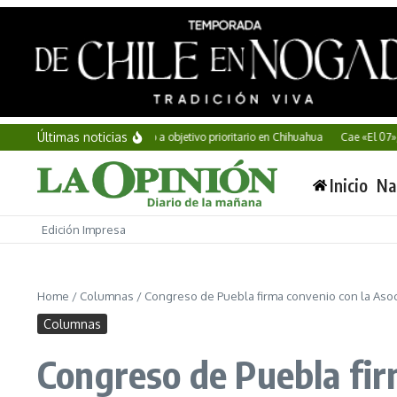
Saltar al contenido
Últimas noticias
Vinculan a proceso a objetivo prioritario en Chihuahua
Cae «El 07», líd
Inicio
Na
Edición Impresa
Home
/
Columnas
/
Congreso de Puebla firma convenio con la Asoci
Columnas
Congreso de Puebla fir