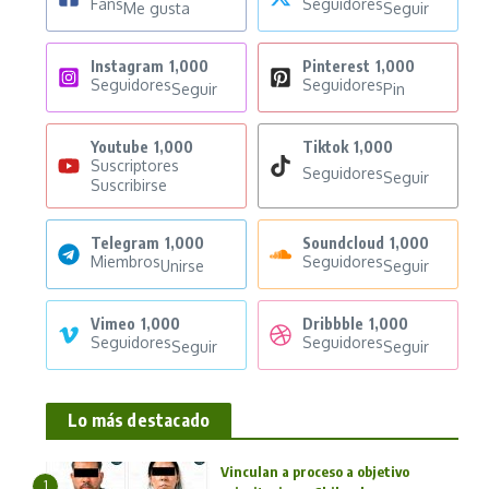
Fans
Seguidores
Me gusta
Seguir
Instagram
1,000
Pinterest
1,000
Seguidores
Seguidores
Seguir
Pin
Youtube
1,000
Tiktok
1,000
Suscriptores
Seguidores
Seguir
Suscribirse
Telegram
1,000
Soundcloud
1,000
Miembros
Seguidores
Unirse
Seguir
Vimeo
1,000
Dribbble
1,000
Seguidores
Seguidores
Seguir
Seguir
Lo más destacado
Vinculan a proceso a objetivo
1