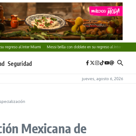
egreso al Inter Miami
Messi brilla con doblete en su regreso al Inter Miami
Ver
ad
Seguridad
jueves, agosto 6, 2026
specialización
ción Mexicana de