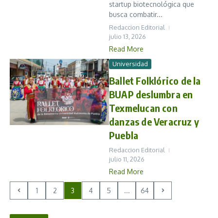
startup biotecnológica que
busca combatir...
Redaccion Editorial
julio 13, 2026
Read More
Universidad
Ballet Folklórico de la
BUAP deslumbra en
Texmelucan con
danzas de Veracruz y
Puebla
Redaccion Editorial
julio 11, 2026
Read More
1
2
3
4
5
...
64