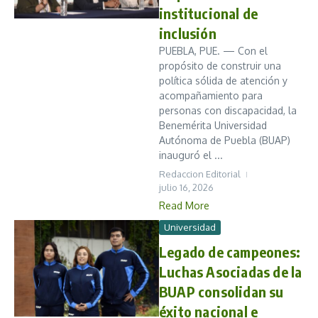
institucional de
inclusión
PUEBLA, PUE. — Con el
propósito de construir una
política sólida de atención y
acompañamiento para
personas con discapacidad, la
Benemérita Universidad
Autónoma de Puebla (BUAP)
inauguró el ...
Redaccion Editorial
julio 16, 2026
Read More
Universidad
Legado de campeones:
Luchas Asociadas de la
BUAP consolidan su
éxito nacional e