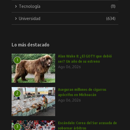
Tecnología
(11)
Universidad
(634)
Lo más destacado
Alan Wake II: ¿El GOTY que debió
1
ser? Un año de su estreno
Ago 06, 2026
Aseguran millones de cigarros
2
apócrifos en Michoacán
Ago 06, 2026
Escándalo: Corea del Sur acusada de
3
sobornar árbitros