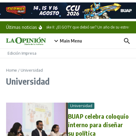
Saltar al contenido
Últimas noticias
Alan Wake II: ¿El GOTY que debió ser? Un año de su estreno
Main Menu
Edición Impresa
Home
/
Universidad
Universidad
Universidad
BUAP celebra coloquio
interno para diseñar
su política