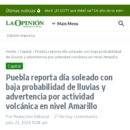
Saltar al contenido
Últimas noticias
Alan Wake II: ¿El GOTY que debió ser? Un año de su estreno
Main Menu
Edición Impresa
Home
/
Capital
/
Puebla reporta día soleado con baja probabilidad
de lluvias y advertencia por actividad volcánica en nivel Amarillo
Capital
Puebla reporta día soleado con
baja probabilidad de lluvias y
advertencia por actividad
volcánica en nivel Amarillo
Por
Redaccion Editorial
No hay comentarios
julio 23, 2025
11:08 am