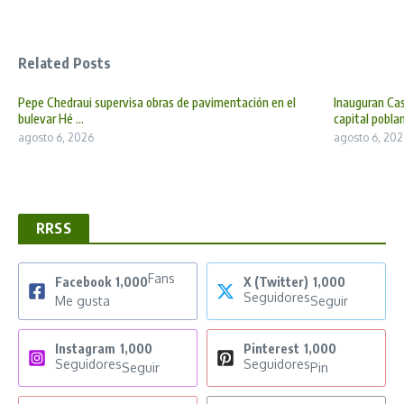
Related Posts
Pepe Chedraui supervisa obras de pavimentación en el
Inauguran Cas
bulevar Hé ...
capital poblan 
agosto 6, 2026
agosto 6, 202
RRSS
Fans
Facebook
1,000
X (Twitter)
1,000
Seguidores
Me gusta
Seguir
Instagram
1,000
Pinterest
1,000
Seguidores
Seguidores
Seguir
Pin