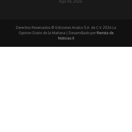
Ago 06, 2026
Derechos Reservados © Ediciones Analco S.A. de C.V. 2026 La
Opinion Diario de la Mañana | Desarrollado por
Revista de
Noticias X