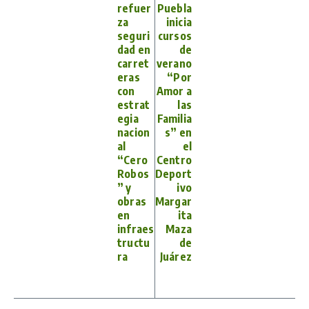
refuer
Puebla
za
inicia
seguri
cursos
dad en
de
carret
verano
eras
“Por
con
Amor a
estrat
las
egia
Familia
nacion
s” en
al
el
“Cero
Centro
Robos
Deport
” y
ivo
obras
Margar
en
ita
infraes
Maza
tructu
de
ra
Juárez