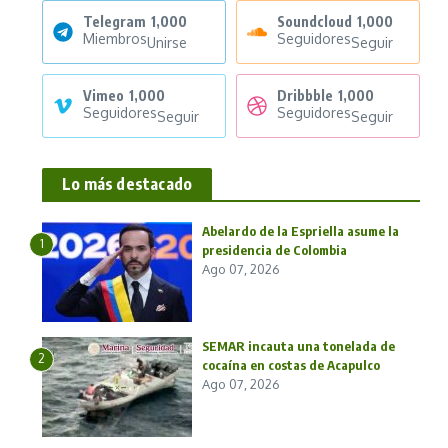
Telegram
1,000
Soundcloud
1,000
Miembros
Seguidores
Unirse
Seguir
Vimeo
1,000
Dribbble
1,000
Seguidores
Seguidores
Seguir
Seguir
Lo más destacado
Abelardo de la Espriella asume la
1
presidencia de Colombia
Ago 07, 2026
SEMAR incauta una tonelada de
2
cocaína en costas de Acapulco
Ago 07, 2026