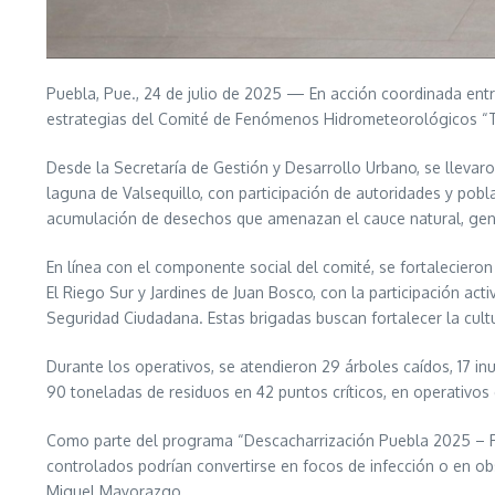
Puebla, Pue., 24 de julio de 2025 — En acción coordinada entr
estrategias del Comité de Fenómenos Hidrometeorológicos “Tlá
Desde la Secretaría de Gestión y Desarrollo Urbano, se llevaron 
laguna de Valsequillo, con participación de autoridades y pob
acumulación de desechos que amenazan el cauce natural, gener
En línea con el componente social del comité, se fortaleciero
El Riego Sur y Jardines de Juan Bosco, con la participación act
Seguridad Ciudadana. Estas brigadas buscan fortalecer la cultu
Durante los operativos, se atendieron 29 árboles caídos, 17 in
90 toneladas de residuos en 42 puntos críticos, en operativos
Como parte del programa “Descacharrización Puebla 2025 – Fu
controlados podrían convertirse en focos de infección o en ob
Miguel Mayorazgo.