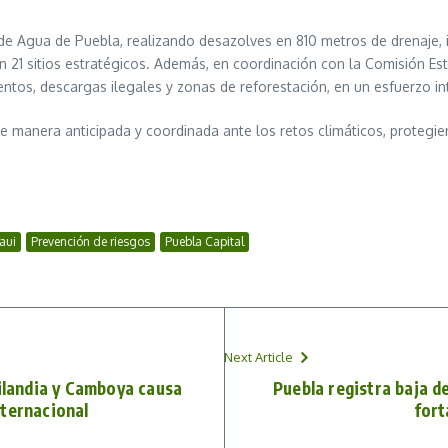
 de Agua de Puebla, realizando desazolves en 810 metros de drenaje, 
1 sitios estratégicos. Además, en coordinación con la Comisión Est
entos, descargas ilegales y zonas de reforestación, en un esfuerzo in
anera anticipada y coordinada ante los retos climáticos, protegiendo 
aui
Prevención de riesgos
Puebla Capital
Next Article
ailandia y Camboya causa
Puebla registra baja d
nternacional
fort