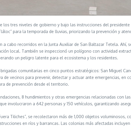
e los tres niveles de gobierno y bajo las instrucciones del presiden
loc” para la temporada de lluvias, priorizando la prevención y atenc
a cabo recorridos en la Junta Auxiliar de San Baltazar Tetela. Ahí, se
lación local. También se inspeccionó un polígono con actividad extrac
ando un peligro latente para el ecosistema y los residentes.
n brigadas comunitarias en cinco puntos estratégicos: San Miguel Can
iva de vecinos para prevenir, detectar y actuar ante emergencias, en c
ra de prevención desde el territorio.
undaciones, 8 hundimientos y otras emergencias relacionadas con las 
 que involucraron a 642 personas y 150 vehículos, garantizando asegu
era Tiliches”, se recolectaron más de 1,000 objetos voluminosos, c
strucciones en ríos y barrancas. Las colonias más afectadas incluyen