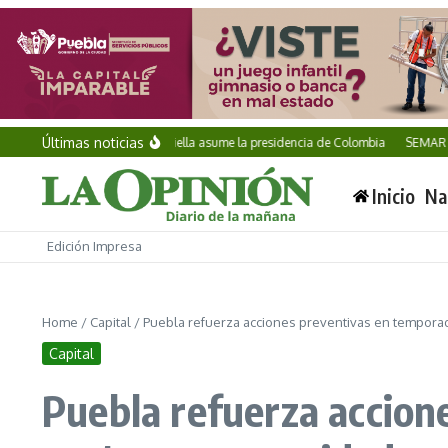
Saltar al contenido
Últimas noticias
Abelardo de la Espriella asume la presidencia de Colombia
SEMAR incauta 
Inicio
Na
Edición Impresa
Home
/
Capital
/
Puebla refuerza acciones preventivas en tempora
Capital
Puebla refuerza accion